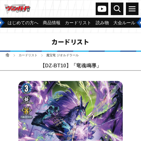
ヴァンガードch
検索
メニュー
はじめての方へ
商品情報
カードリスト
読み物
大会ルール
カードリスト
ホーム
カードリスト
魔宝竜 ジオルドラール
>
>
【DZ-BT10】「竜魂鳴導」