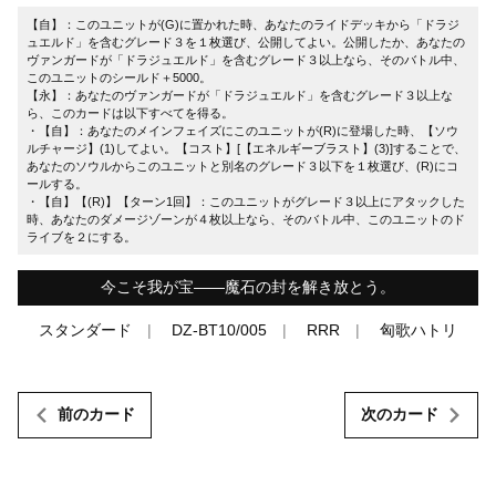
【自】：このユニットが(G)に置かれた時、あなたのライドデッキから「ドラジ
ュエルド」を含むグレード３を１枚選び、公開してよい。公開したか、あなたの
ヴァンガードが「ドラジュエルド」を含むグレード３以上なら、そのバトル中、
このユニットのシールド＋5000。
【永】：あなたのヴァンガードが「ドラジュエルド」を含むグレード３以上な
ら、このカードは以下すべてを得る。
・【自】：あなたのメインフェイズにこのユニットが(R)に登場した時、【ソウ
ルチャージ】(1)してよい。【コスト】[【エネルギーブラスト】(3)]することで、
あなたのソウルからこのユニットと別名のグレード３以下を１枚選び、(R)にコ
ールする。
・【自】【(R)】【ターン1回】：このユニットがグレード３以上にアタックした
時、あなたのダメージゾーンが４枚以上なら、そのバトル中、このユニットのド
ライブを２にする。
今こそ我が宝――魔石の封を解き放とう。
スタンダード
DZ-BT10/005
RRR
匈歌ハトリ
前のカード
次のカード