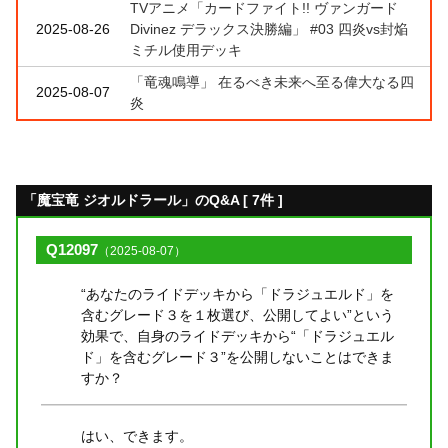
TVアニメ「カードファイト!! ヴァンガード
2025-08-26
Divinez デラックス決勝編」 #03 四炎vs封焔
ミチル使用デッキ
「竜魂鳴導」 在るべき未来へ至る偉大なる四
2025-08-07
炎
「魔宝竜 ジオルドラール」のQ&A [ 7件 ]
Q12097
（2025-08-07）
“あなたのライドデッキから「ドラジュエルド」を
含むグレード３を１枚選び、公開してよい”という
効果で、自身のライドデッキから“「ドラジュエル
ド」を含むグレード３”を公開しないことはできま
すか？
はい、できます。