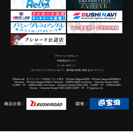
プライバシーポリシー
外部送信ポリシー
クッキーポリシー
「カードファイト!! ヴァンガード」著作物の利用に関するガイドライン
©Bushiroad ©ヴァンガードG2016／テレビ東京 ©Project Vanguard2018 ©Project Vanguard2019/Aichi
Television ©Project Vanguard if/Aichi Television ©VANGUARD overDress Character Design ©2021
CLAMP・ST ©VANGUARD will+Dress Character Design ©2021-2023 CLAMP・ST ©VANGUARD
Divinez Character Design ©2021-2026 CLAMP・ST © Cygames, Inc.