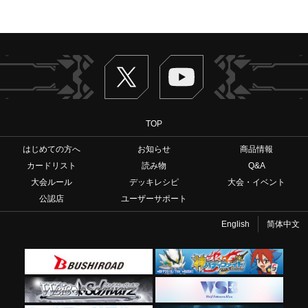
Twitter
ヴァンガードch
TOP
はじめての方へ
お知らせ
商品情報
カードリスト
読み物
Q&A
大会ルール
デッキレシピ
大会・イベント
公認店
ユーザーサポート
English
简体中文