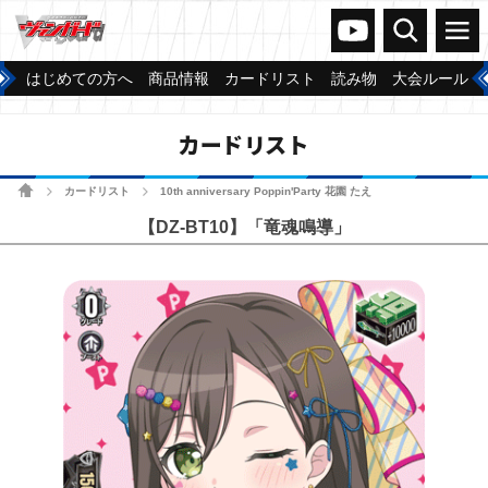
ヴァンガードch
検索
メニュー
はじめての方へ
商品情報
カードリスト
読み物
大会ルール
カードリスト
ホーム
カードリスト
10th anniversary Poppin'Party 花園 たえ
>
>
【DZ-BT10】「竜魂鳴導」