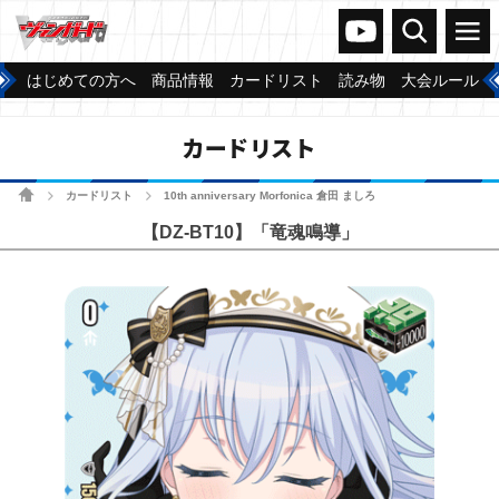
ヴァンガードch
検索
メニュー
はじめての方へ
商品情報
カードリスト
読み物
大会ルール
カードリスト
ホーム
カードリスト
10th anniversary Morfonica 倉田 ましろ
>
>
【DZ-BT10】「竜魂鳴導」