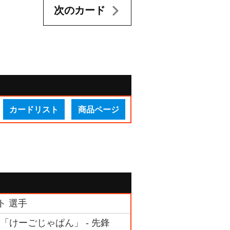
次のカード
カードリスト
商品ページ
ト 選手
ム 「けーごじゃぱん」 - 先鋒