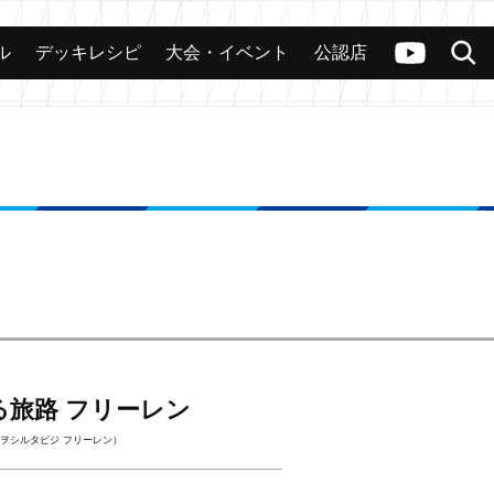
ル
デッキレシピ
大会・イベント
公認店
カード
大会
公認店舗
その他
ヴァンガードch
検索
る旅路 フリーレン
ヲシルタビジ フリーレン）