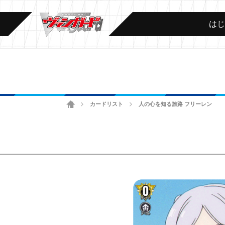
は
ホーム
カードリスト
人の心を知る旅路 フリーレン
>
>