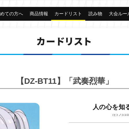
じめての方へ
商品情報
カードリスト
読み物
大会ルー
カードリスト
【DZ-BT11】「武奏烈華」
人の心を知
（ヒトノココロ