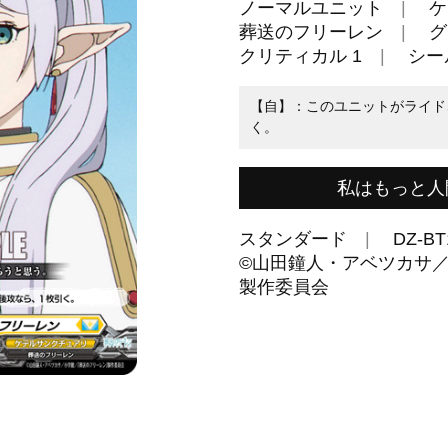
ノーマルユニット
ケ
葬送のフリーレン
グ
クリティカル 1
シール
【自】：このユニットがライド
く。
私はもっと人
スタンダード
DZ-BT
©山田鐘人・アベツカサ
製作委員会