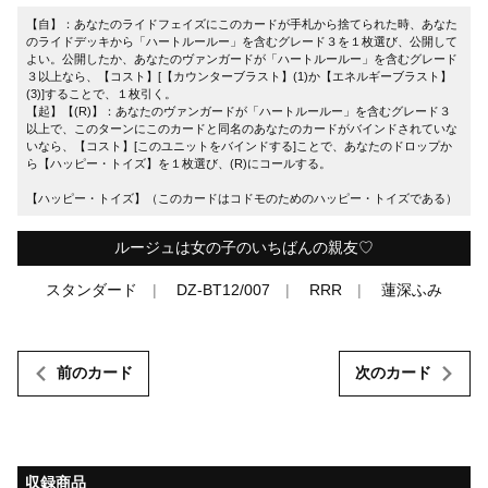
【自】：あなたのライドフェイズにこのカードが手札から捨てられた時、あなた
のライドデッキから「ハートルールー」を含むグレード３を１枚選び、公開して
よい。公開したか、あなたのヴァンガードが「ハートルールー」を含むグレード
３以上なら、【コスト】[【カウンターブラスト】(1)か【エネルギーブラスト】
(3)]することで、１枚引く。
【起】【(R)】：あなたのヴァンガードが「ハートルールー」を含むグレード３
以上で、このターンにこのカードと同名のあなたのカードがバインドされていな
いなら、【コスト】[このユニットをバインドする]ことで、あなたのドロップか
ら【ハッピー・トイズ】を１枚選び、(R)にコールする。
【ハッピー・トイズ】（このカードはコドモのためのハッピー・トイズである）
ルージュは女の子のいちばんの親友♡
スタンダード
DZ-BT12/007
RRR
蓮深ふみ
前のカード
次のカード
収録商品