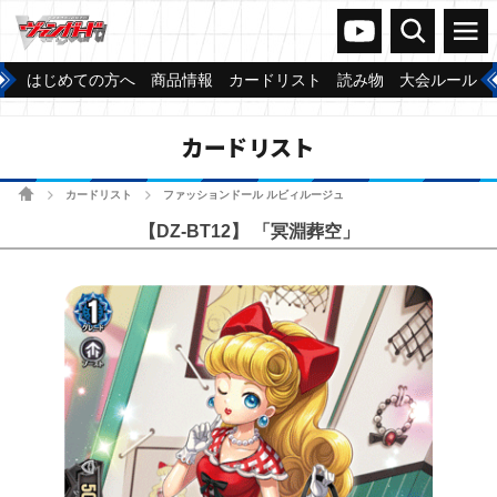
ヴァンガードch
検索
メニュー
はじめての方へ
商品情報
カードリスト
読み物
大会ルール
カードリスト
ホーム
カードリスト
ファッションドール ルビィルージュ
>
>
【DZ-BT12】 「冥淵葬空」