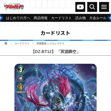
ヴァンガードch
検索
メニュー
はじめての方へ
商品情報
カードリスト
読み物
大会ルール
カードリスト
ホーム
カードリスト
深淵霊域 レグルレグナス
>
>
【DZ-BT12】 「冥淵葬空」