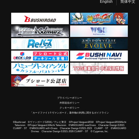
English
简体中文
プライバシーポリシー
外部送信ポリシー
クッキーポリシー
「カードファイト!! ヴァンガード」著作物の利用に関するガイドライン
©Bushiroad ©ヴァンガードG2016／テレビ東京 ©Project Vanguard2018 ©Project Vanguard2019/Aichi
Television ©Project Vanguard if/Aichi Television ©VANGUARD overDress Character Design ©2021
CLAMP・ST ©VANGUARD will+Dress Character Design ©2021-2023 CLAMP・ST ©VANGUARD
Divinez Character Design ©2021-2026 CLAMP・ST © Cygames, Inc.