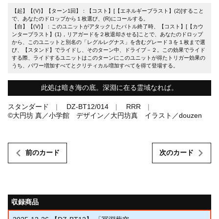
【起】【(V)】【ターン1回】：【コスト】[【エネルギーブラスト】(2)]すること
で、あなたのドロップから１枚選び、(R)にコールする。
【自】【(V)】：このユニットがアタックしたバトル終了時、【コスト】[【カウ
ンターブラスト】(1)，リアガードを２枚退却させる]ことで、あなたのドロップ
から、このユニットと別名の「レグルレグナス」を含むグレード３を１枚まで選
び、【スタンド】でライドし、そのターン中、ドライブ－２。この効果でライド
する際、ライドするユニットはこのターンにこのユニットが得たトリガー効果の
うち、パワー増加すべてとクリティカル増加すべてを得て登場する。
此処は暗き海の底。深淵に在る霊域なれば。
スタンダード
DZ-BT12/014
RRR
©大円坊 真／小学館 デザイン／大円坊真 イラスト／douzen
前のカード
次のカード
収録商品