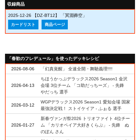
収録商品
2025-12-26
【DZ-BT12】 「冥淵葬空」
カードリスト
商品ページ
「春歓のフレデュール」を使ったデッキレシピ
2026-08-06
「幻真覚醒」 全速全開・舞馳義理!!!!
ちほうかっぷデラックス2026 Season1 金沢
2026-04-13
会場 3位チーム 「コ助だっちーズ」 - 先鋒
やだっち 選手
WGPデラックス2026 Season1 愛知会場 国家
2026-03-12
最強決定戦！ ストイケイア - ふぉる 選手
新春ヴァンガ祭2026 トリオファイト 4位チー
2026-01-27
ム 「カリオペイア大好きくらぶ」 - 先鋒 ぬ
のぽん さん