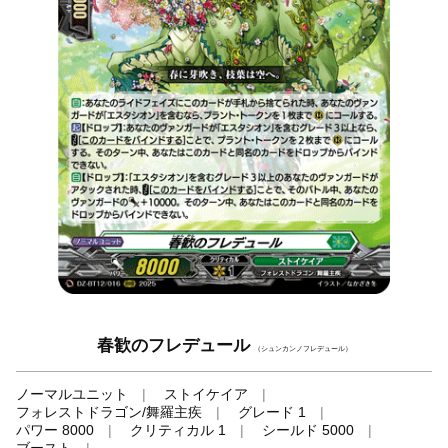
春歓のフレデュール
（シュンカンノフレデュール）
ノーマルユニット
ストイケイア
フォレストドラゴン/舞羅主疾
グレード 1
パワー 8000
クリティカル 1
シールド 5000
ブースト
-