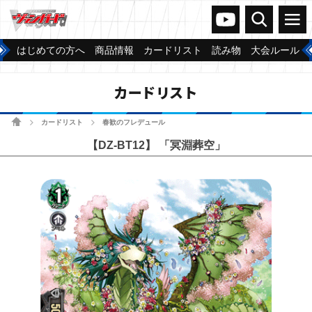
ヴァンガードch
検索
メニュー
はじめての方へ
商品情報
カードリスト
読み物
大会ルール
カードリスト
ホーム
カードリスト
春歓のフレデュール
>
>
【DZ-BT12】 「冥淵葬空」