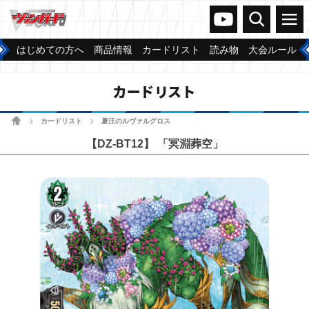
ヴァンガードch
検索
メニュー
はじめての方へ
商品情報
カードリスト
読み物
大会ルール
カードリスト
ホーム
カードリスト
夏汪のルヴァルグロス
>
>
【DZ-BT12】 「冥淵葬空」