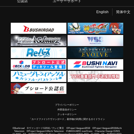
公認店
ユーザーサポート
English
简体中文
プライバシーポリシー
外部送信ポリシー
クッキーポリシー
「カードファイト!! ヴァンガード」著作物の利用に関するガイドライン
©Bushiroad ©ヴァンガードG2016／テレビ東京 ©Project Vanguard2018 ©Project Vanguard2019/Aichi
Television ©Project Vanguard if/Aichi Television ©VANGUARD overDress Character Design ©2021