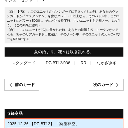
【自】【(R)】：このユニットがヴァンガードにアタックした時、あなたのヴァ
ンガードが「エスタシオン」を含むグレード３以上なら、そのバトル中、このユ
ニットのパワー＋5000し、そのバトル終了時、このユニットを退却させ、１枚引
く。（この効果は強制）
【自】：このユニットが(G)に置かれた時、あなたの舞羅主疾・トークンがいる
なら、相手のリアガードを１枚選び、そのターン中、そのユニットの元々のパワ
ーを5000にする。
夏の始まり。花々は咲き乱れる。
スタンダード
DZ-BT12/038
RR
なかざき冬
前のカード
次のカード
収録商品
2025-12-26
【DZ-BT12】 「冥淵葬空」