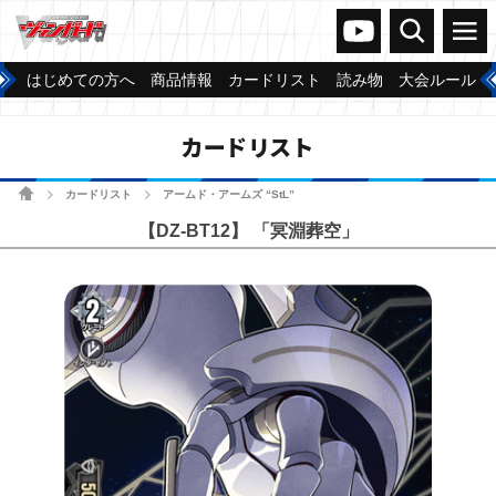
ヴァンガードch
検索
メニュー
はじめての方へ
商品情報
カードリスト
読み物
大会ルール
カードリスト
ホーム
カードリスト
アームド・アームズ “StL”
>
>
【DZ-BT12】 「冥淵葬空」