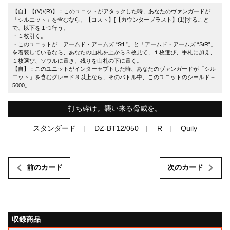
【自】【(V)/(R)】：このユニットがアタックした時、あなたのヴァンガードが
「シルエット」を含むなら、【コスト】[【カウンターブラスト】(1)]すること
で、以下を１つ行う。
・１枚引く。
・このユニットが「アームド・アームズ “StL”」と「アームド・アームズ “StR”」
を着装しているなら、あなたの山札を上から３枚見て、１枚選び、手札に加え、
１枚選び、ソウルに置き、残りを山札の下に置く。
【自】：このユニットがインターセプトした時、あなたのヴァンガードが「シル
エット」を含むグレード３以上なら、そのバトル中、このユニットのシールド＋
5000。
打ち砕け。襲い来る脅威を。
スタンダード
DZ-BT12/050
R
Quily
前のカード
次のカード
収録商品