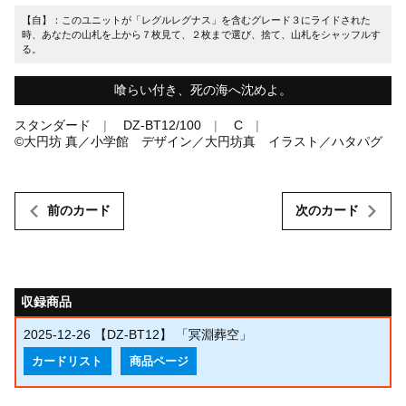
【自】：このユニットが「レグルレグナス」を含むグレード３にライドされた
時、あなたの山札を上から７枚見て、２枚まで選び、捨て、山札をシャッフルす
る。
喰らい付き、死の海へ沈めよ。
スタンダード
DZ-BT12/100
C
©大円坊 真／小学館 デザイン／大円坊真 イラスト／ハタパグ
前のカード
次のカード
収録商品
2025-12-26
【DZ-BT12】 「冥淵葬空」
カードリスト
商品ページ