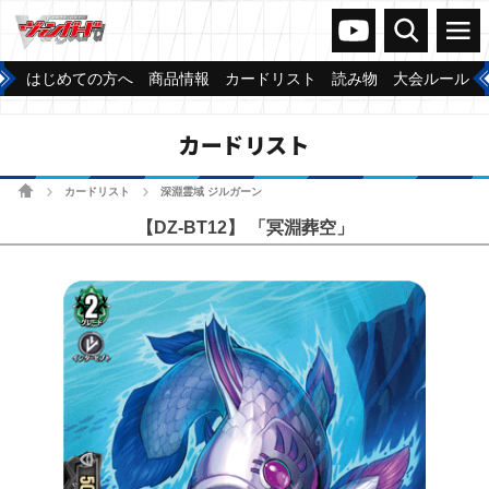
ヴァンガードch
検索
メニュー
はじめての方へ
商品情報
カードリスト
読み物
大会ルール
カードリスト
ホーム
カードリスト
深淵霊域 ジルガーン
>
>
【DZ-BT12】 「冥淵葬空」