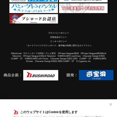
プライバシーポリシー
外部送信ポリシー
クッキーポリシー
「カードファイト!! ヴァンガード」著作物の利用に関するガイドライン
©Bushiroad ©ヴァンガードG2016／テレビ東京 ©Project Vanguard2018 ©Project Vanguard2019/Aichi
Television ©Project Vanguard if/Aichi Television ©VANGUARD overDress Character Design ©2021
CLAMP・ST ©VANGUARD will+Dress Character Design ©2021-2023 CLAMP・ST ©VANGUARD
Divinez Character Design ©2021-2026 CLAMP・ST © Cygames, Inc.
✕
このウェブサイトはCookieを使用します