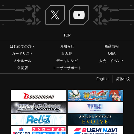
Twitter
ヴァンガードch
TOP
はじめての方へ
お知らせ
商品情報
カードリスト
読み物
Q&A
大会ルール
デッキレシピ
大会・イベント
公認店
ユーザーサポート
English
简体中文