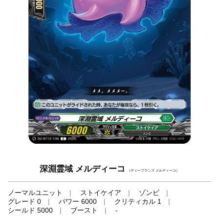
深淵霊域 メルディーコ
（ディープランズ メルディーコ）
ノーマルユニット
ストイケイア
ゾンビ
グレード 0
パワー 6000
クリティカル 1
シールド 5000
ブースト
-