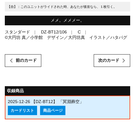
【自】：このユニットがライドされた時、あなたが後攻なら、１枚引く。
メメ。メメメー。
スタンダード
DZ-BT12/106
C
©大円坊 真／小学館 デザイン／大円坊真 イラスト／ハタパグ
前のカード
次のカード
収録商品
2025-12-26
【DZ-BT12】 「冥淵葬空」
カードリスト
商品ページ