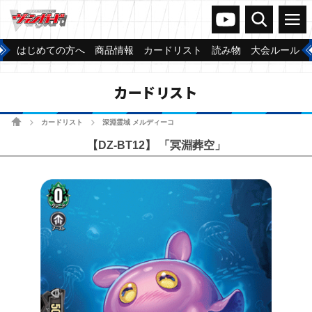
ヴァンガードch
検索
メニュー
はじめての方へ
商品情報
カードリスト
読み物
大会ルール
カードリスト
ホーム
カードリスト
深淵霊域 メルディーコ
>
>
【DZ-BT12】 「冥淵葬空」