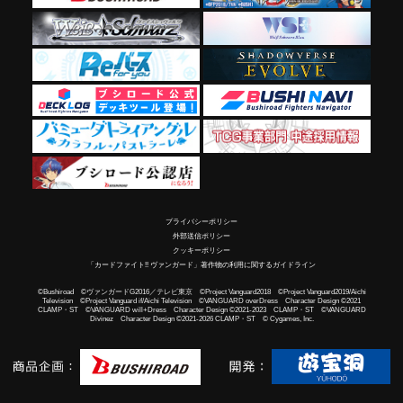
プライバシーポリシー
外部送信ポリシー
クッキーポリシー
「カードファイト!! ヴァンガード」著作物の利用に関するガイドライン
©Bushiroad ©ヴァンガードG2016／テレビ東京 ©Project Vanguard2018 ©Project Vanguard2019/Aichi
Television ©Project Vanguard if/Aichi Television ©VANGUARD overDress Character Design ©2021
CLAMP・ST ©VANGUARD will+Dress Character Design ©2021-2023 CLAMP・ST ©VANGUARD
Divinez Character Design ©2021-2026 CLAMP・ST © Cygames, Inc.