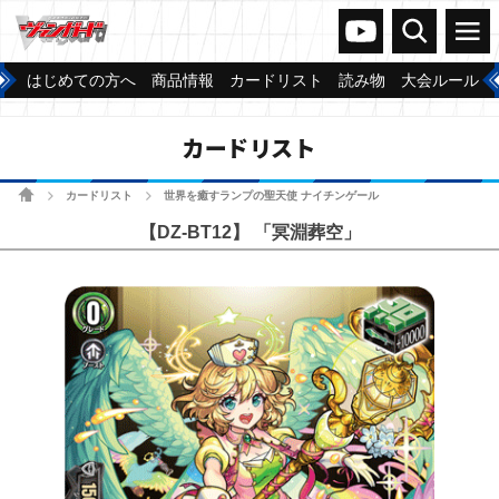
ヴァンガードch
検索
メニュー
はじめての方へ
商品情報
カードリスト
読み物
大会ルール
カードリスト
ホーム
カードリスト
世界を癒すランプの聖天使 ナイチンゲール
>
>
【DZ-BT12】 「冥淵葬空」