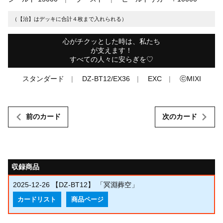
（【治】はデッキに合計４枚まで入れられる）
心がチクッとした時は、私たち
が支えます！
すべての人々に安らぎを♡
スタンダード
DZ-BT12/EX36
EXC
ⓒMIXI
前のカード
次のカード
収録商品
2025-12-26
【DZ-BT12】 「冥淵葬空」
カードリスト
商品ページ