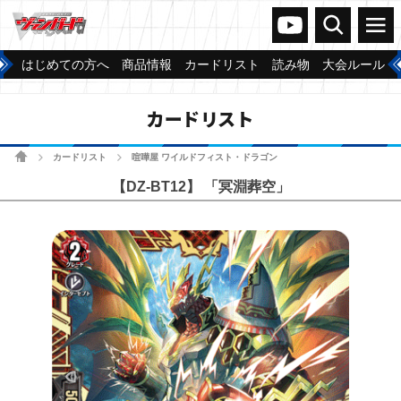
ヴァンガードch
検索
メニュー
はじめての方へ
商品情報
カードリスト
読み物
大会ルール
カードリスト
ホーム
カードリスト
喧嘩屋 ワイルドフィスト・ドラゴン
>
>
【DZ-BT12】 「冥淵葬空」