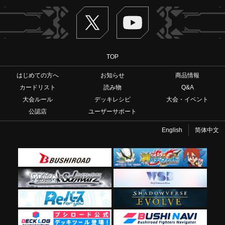
Twitter
ヴァンガードch
TOP
はじめての方へ
お知らせ
商品情報
カードリスト
読み物
Q&A
大会ルール
デッキレシピ
大会・イベント
公認店
ユーザーサポート
English
简体中文