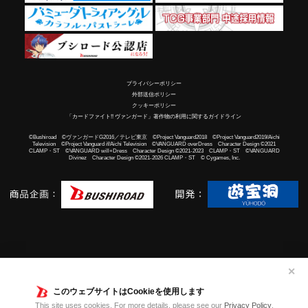
プライバシーポリシー
外部送信ポリシー
クッキーポリシー
「カードファイト!! ヴァンガード」著作物の利用に関するガイドライン
©Bushiroad ©ヴァンガードG2016／テレビ東京 ©Project Vanguard2018 ©Project Vanguard2019/Aichi
Television ©Project Vanguard if/Aichi Television ©VANGUARD overDress Character Design ©2021
CLAMP・ST ©VANGUARD will+Dress Character Design ©2021-2023 CLAMP・ST ©VANGUARD
Divinez Character Design ©2021-2026 CLAMP・ST © Cygames, Inc.
✕
このウェブサイトはCookieを使用します
This site uses cookies. For more details, please see our
Privacy Policy
.