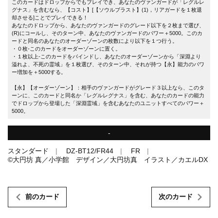
このカードはドロップからでもプレイでき、あなたのヴァンガードが「レグルレ
グナス」を含むなら、【コスト】[【ソウルブラスト】(1)，リアガードを１枚退
却させる]ことでプレイできる！
あなたのドロップから、あなたのヴァンガードのグレード以下を２枚まで選び、
(R)にコールし、そのターン中、あなたのヴァンガードのパワー＋5000。このカ
ードと同名のあなたのオーダーゾーンの枚数により以下を１つ行う。
・０枚-このカードをオーダーゾーンに置く。
・１枚以上-このカードをバインドし、あなたのオーダーゾーンから「深淵より
溢れよ、不死の霊域」を１枚選び、そのターン中、それが持つ【永】能力のパワ
ー増加を＋5000する。
【永】【オーダーゾーン】：相手のヴァンガードがグレード３以上なら、このタ
ーンに、このカードと同名か「レグルレグナス」を含む、あなたのカードの能力
でドロップから登場した「深淵霊域」を含むあなたのユニットすべてのパワー＋
5000。
-
スタンダード
DZ-BT12/FR44
FR
©大円坊 真／小学館 デザイン／大円坊真 イラスト／カエルDX
前のカード
次のカード