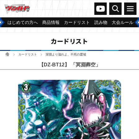
ヴァンガードch
検索
メニュー
はじめての方へ
商品情報
カードリスト
読み物
大会ルール
カードリスト
ホーム
カードリスト
深淵より溢れよ、不死の霊域
>
>
【DZ-BT12】 「冥淵葬空」