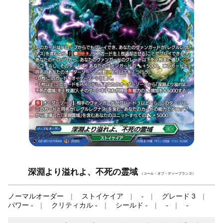
深淵より溢れよ、不死の霊域
（コール・オブ・ディープランズ）
ノーマルオーダー
ストイケイア
-
グレード 3
パワー -
クリティカル -
シールド -
-
-