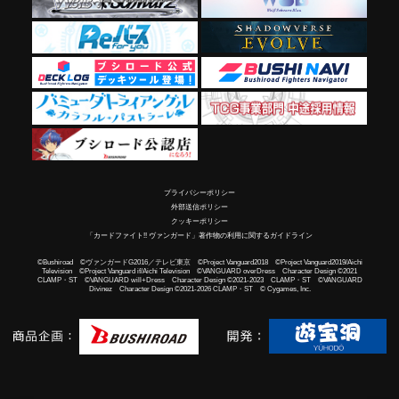
プライバシーポリシー
外部送信ポリシー
クッキーポリシー
「カードファイト!! ヴァンガード」著作物の利用に関するガイドライン
©Bushiroad ©ヴァンガードG2016／テレビ東京 ©Project Vanguard2018 ©Project Vanguard2019/Aichi
Television ©Project Vanguard if/Aichi Television ©VANGUARD overDress Character Design ©2021
CLAMP・ST ©VANGUARD will+Dress Character Design ©2021-2023 CLAMP・ST ©VANGUARD
Divinez Character Design ©2021-2026 CLAMP・ST © Cygames, Inc.