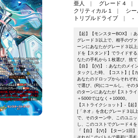
亜人
グレード 4
クリティカル 1
シー
トリプルドライブ
-
【起】【モンスターBOX】：
グレード３以上で、相手のヴァ
ーンにあなたがグレード３以上
ドを【スタンド】でライドする
なたの手札から１枚選び、捨て
【自】【(V)】：あなたのメ
タックした時、【コスト】[【カ
あなたのドロップからそれぞれ
で選び、(R)にコールし、その
のターンにあなたが【ストライ
＋5000ではなく＋10000。
【ストライクショット】-【起】
[「ネオ」を含むグレード３以上
で、そのターン中、このユニット
し、このコストでグレード４を
『【自】【(V)】【ターン1回
それがこのバトルで最初に手札