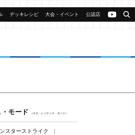
ル
デッキレシピ
大会・イベント
公認店
カード
大会
公認店舗
その他
ヴァンガードch
検索
ス・モード
（ネオ：レゾナンス・モード）
ンスターストライク