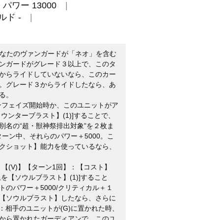
パワー 13000
ルド -
あなたのヴァンガードが「ネオ」を含む
ンガードがグレード３以上で、このタ
からライドしていないなら、このカー
。グレード３からライドしたなら、あ
る。
インフェイズ開始時か、このユニットがア
ウンターブラスト】(1)]することで、
別名の“超・獣神祭排出対象”を２枚ま
ターン中、それらのパワー＋5000。こ
クショット】能力を使っているなら、
【(V)】【ターン1回】：【コスト】
を【ソウルブラスト】(1)]すること
のパワー＋5000/クリティカル＋１
【ソウルブラスト】したなら、さらに
】：相手のユニットが(G)に置かれた時、
から置かれたガーディアンで、このユ