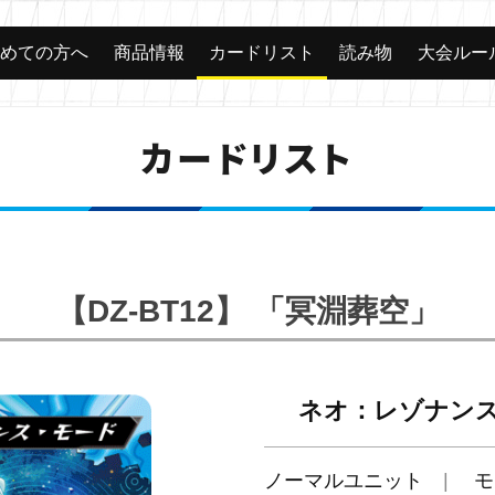
じめての方へ
商品情報
カードリスト
読み物
大会ルー
カードリスト
【DZ-BT12】 「冥淵葬空」
ネオ：レゾナン
ノーマルユニット
モ