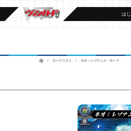
は
ホーム
カードリスト
ネオ：レゾナンス・モード
>
>