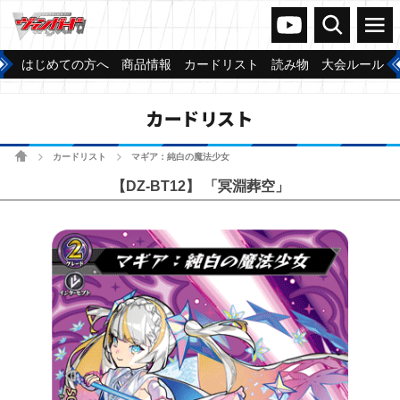
ヴァンガードch
検索
メニュー
はじめての方へ
商品情報
カードリスト
読み物
大会ルール
カードリスト
ホーム
カードリスト
マギア：純白の魔法少女
>
>
【DZ-BT12】 「冥淵葬空」