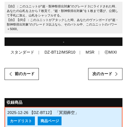
【自】：このユニットが“超・獣神祭排出対象”のグレード３にライドされた時、
あなたの山札を上から７枚見て、“超・獣神祭排出対象”を１枚まで選び、公開し
て手札に加え、山札をシャッフルする。
【自】【(R)】：このユニットがアタックした時、あなたのヴァンガードが“超・
獣神祭排出対象”のグレード３以上なら、そのバトル中、このユニットのパワー
＋5000。
-
スタンダード
DZ-BT12/MSR10
MSR
ⓒMIXI
前のカード
次のカード
収録商品
2025-12-26
【DZ-BT12】 「冥淵葬空」
カードリスト
商品ページ