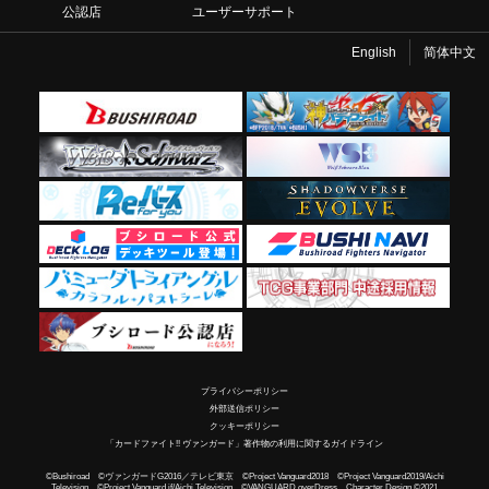
公認店
ユーザーサポート
English
简体中文
プライバシーポリシー
外部送信ポリシー
クッキーポリシー
「カードファイト!! ヴァンガード」著作物の利用に関するガイドライン
©Bushiroad ©ヴァンガードG2016／テレビ東京 ©Project Vanguard2018 ©Project Vanguard2019/Aichi
Television ©Project Vanguard if/Aichi Television ©VANGUARD overDress Character Design ©2021