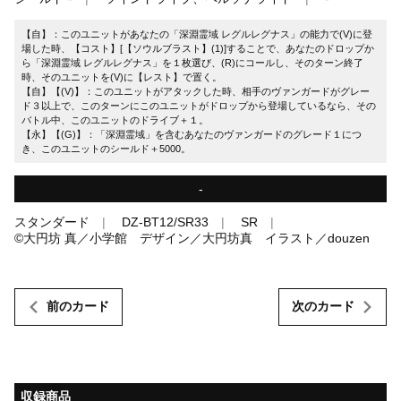
【自】：このユニットがあなたの「深淵霊域 レグルレグナス」の能力で(V)に登
場した時、【コスト】[【ソウルブラスト】(1)]することで、あなたのドロップか
ら「深淵霊域 レグルレグナス」を１枚選び、(R)にコールし、そのターン終了
時、そのユニットを(V)に【レスト】で置く。
【自】【(V)】：このユニットがアタックした時、相手のヴァンガードがグレー
ド３以上で、このターンにこのユニットがドロップから登場しているなら、その
バトル中、このユニットのドライブ＋１。
【永】【(G)】：「深淵霊域」を含むあなたのヴァンガードのグレード１につ
き、このユニットのシールド＋5000。
-
スタンダード
DZ-BT12/SR33
SR
©大円坊 真／小学館 デザイン／大円坊真 イラスト／douzen
前のカード
次のカード
収録商品