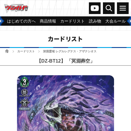
ヴァンガードch
検索
メニュー
はじめての方へ
商品情報
カードリスト
読み物
大会ルール
カードリスト
ホーム
カードリスト
深淵霊域 レグルレグナス・アザナシオス
>
>
【DZ-BT12】 「冥淵葬空」