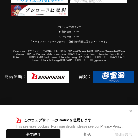
プライバシーポリシー
外部送信ポリシー
クッキーポリシー
「カードファイト!! ヴァンガード」著作物の利用に関するガイドライン
©Bushiroad ©ヴァンガードG2016／テレビ東京 ©Project Vanguard2018 ©Project Vanguard2019/Aichi
Television ©Project Vanguard if/Aichi Television ©VANGUARD overDress Character Design ©2021
CLAMP・ST ©VANGUARD will+Dress Character Design ©2021-2023 CLAMP・ST ©VANGUARD
Divinez Character Design ©2021-2026 CLAMP・ST © Cygames, Inc.
✕
このウェブサイトはCookieを使用します
This site uses cookies. For more details, please see our
Privacy Policy
.
全て許可
拒否
詳細を表示