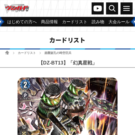
ヴァンガードch
検索
メニュー
はじめての方へ
商品情報
カードリスト
読み物
大会ルール
カードリスト
ホーム
カードリスト
崩塵旋孔の時空巨兵
>
>
【DZ-BT13】「幻真星戦」