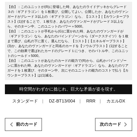
【自】：このユニットが(R)に登場した時、あなたのライドデッキからグレード
３の〈ギアドラゴン〉を１枚選び、公開してよい。公開したか、あなたのヴァン
ガードがグレード３以上の〈ギアドラゴン〉なら、【コスト】[【カウンターブラ
スト】(1)]することで、１枚引き、あなたのヴァンガードがグレード３以上な
ら、そのターン中、このユニットのパワー＋5000。
【自】：このユニットが手札から(G)に置かれた時、あなたのヴァンガードが
〈ギアドラゴン〉なら、あなたのバインドゾーンから《ダークステイツ》を１枚
まで選び、山札の下に置く。選んだなら、【コスト】[【エネルギーブラスト】
(3)か、あなたのヴァンガードと同名のカードを【ソウルブラスト】(1)]すること
で、この効果で選ばれたカードのグレード１につき、そのバトル中、このユニッ
トのシールド＋5000。
【自】：このユニットがあなたのカードの能力で(R)から、山札かバインドゾー
ンに置かれた時、あなたのヴァンガードが〈ギアドラゴン〉なら、あなたのリア
ガードを１枚選び、そのターン中、次にそのユニットの能力のコストで払う【カ
ウンターブラスト】は(1)減る。
時空間がわずかに捻じれ、巨大な矛盾が姿を現す。
スタンダード
DZ-BT13/004
RRR
カエルDX
前のカード
次のカード