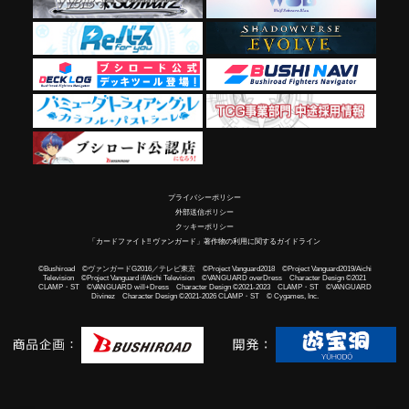
プライバシーポリシー
外部送信ポリシー
クッキーポリシー
「カードファイト!! ヴァンガード」著作物の利用に関するガイドライン
©Bushiroad ©ヴァンガードG2016／テレビ東京 ©Project Vanguard2018 ©Project Vanguard2019/Aichi
Television ©Project Vanguard if/Aichi Television ©VANGUARD overDress Character Design ©2021
CLAMP・ST ©VANGUARD will+Dress Character Design ©2021-2023 CLAMP・ST ©VANGUARD
Divinez Character Design ©2021-2026 CLAMP・ST © Cygames, Inc.