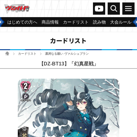
ヴァンガードch
検索
メニュー
はじめての方へ
商品情報
カードリスト
読み物
大会ルール
カードリスト
ホーム
カードリスト
凛冽なる願い ヴァルシュブラン
>
>
【DZ-BT13】「幻真星戦」