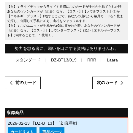
【自】：ライドデッキからライドする際にこのカードが手札から捨てられた時、
あなたのヴァンガードが〈幻影〉なら、【コスト】[【ソウルブラスト】(1)か
【エネルギーブラスト】(3)]することで、あなたの山札から赫月カードを１枚ま
で探し、公開して手札に加え、山札をシャッフルする。
【自】：このユニットが手札から(G)に置かれた時、あなたのヴァンガードが
〈幻影〉なら、【コスト】[【カウンターブラスト】(1)か【エネルギーブラス
ト】(3)]することで、１枚引く。
努力を怠る者に、願いを口にする資格はありませんわ。
スタンダード
DZ-BT13/019
RRR
Laara
前のカード
次のカード
収録商品
2026-02-13
【DZ-BT13】「幻真星戦」
カードリスト
商品ページ