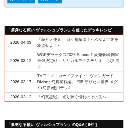
「凛冽なる願い ヴァルシュブラン」を使ったデッキレシピ
「赫月ノ使者」 日々是精進！～乙女よ世界を
2026-04-09
凌駕せよ！～
WGPデラックス2026 Season1 愛知会場 国家
2026-03-12
最強決定戦！ リリカルモナステリオ - らび 選
手
TVアニメ「カードファイト!! ヴァンガード
2026-02-17
Divinez 幻真星戦編」 #05 守りたい世界 メグ
ミ(幻影)使用デッキ
2026-02-12
「幻真星戦」 光り輝く憧れのその先へ
「凛冽なる願い ヴァルシュブラン」のQ&A [ 9件 ]