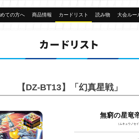
じめての方へ
商品情報
カードリスト
読み物
大会ルー
カードリスト
【DZ-BT13】「幻真星戦」
無窮の星竜
（ムキュウノセイ