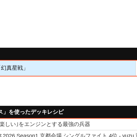
】「幻真星戦」
ス」を使ったデッキレシピ
｢楽しい｣をエンジンとする最強の兵器
026 Season1 京都会場 シングルファイト 4位 - yuzu