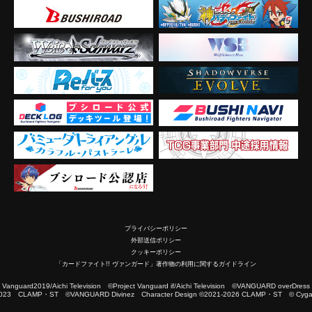
プライバシーポリシー
外部送信ポリシー
クッキーポリシー
「カードファイト!! ヴァンガード」著作物の利用に関するガイドライン
2019/Aichi Television ©Project Vanguard if/Aichi Television ©VANGUARD overDress
023 CLAMP・ST ©VANGUARD Divinez Character Design ©2021-2026 CLAMP・ST © Cygam