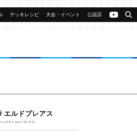
ル
デッキレシピ
大会・イベント
公認店
カード
大会
公認店舗
その他
ヴァンガードch
検索
帝 エルドブレアス
リュウテイ エルドブレアス）