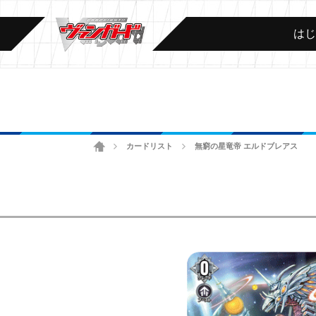
は
ホーム
カードリスト
無窮の星竜帝 エルドブレアス
>
>