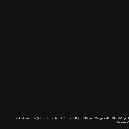
©Bushiroad ©ヴァンガードG2016／テレビ東京 ©Project Vanguard2018 ©Project Vanguard
©2021-2