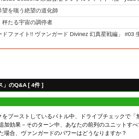
希望を嗤う絶望の道化師
 秤たる宇宙の調停者
ドファイト!! ヴァンガード Divinez 幻真星戦編」 #0
Q&A [ 4件 ]
クをブーストしているバトル中、ドライブチェックで「無
"追加効果－そのターン中、あなたの前列のユニットす
した場合、ヴァンガードのパワーはどうなりますか？