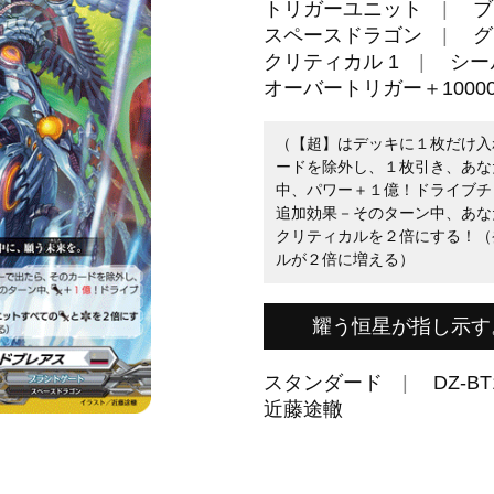
トリガーユニット
ブ
スペースドラゴン
グ
クリティカル 1
シール
オーバートリガー＋10000
（【超】はデッキに１枚だけ入
ードを除外し、１枚引き、あな
中、パワー＋１億！ドライブチ
追加効果－そのターン中、あな
クリティカルを２倍にする！（
ルが２倍に増える）
耀う恒星が指し示す
スタンダード
DZ-BT
近藤途轍