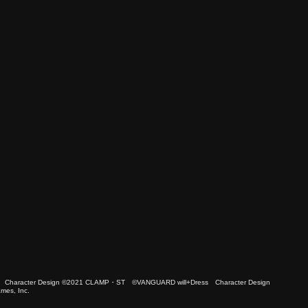
 Character Design ©2021 CLAMP・ST ©VANGUARD will+Dress Character Design
es, Inc.