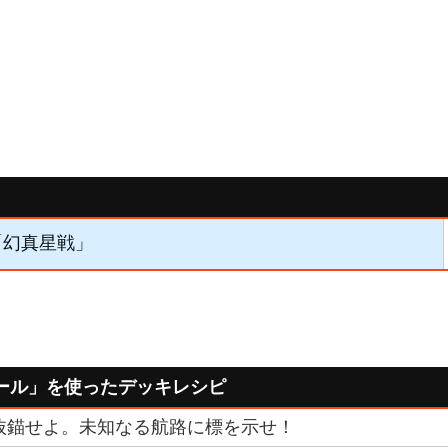
】「幻真星戦」
ール」を使ったデッキレシピ
抜錨せよ。未知なる航路に標を示せ！