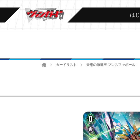
は
ホーム
カードリスト
天恵の源竜王 ブレスファボール
>
>