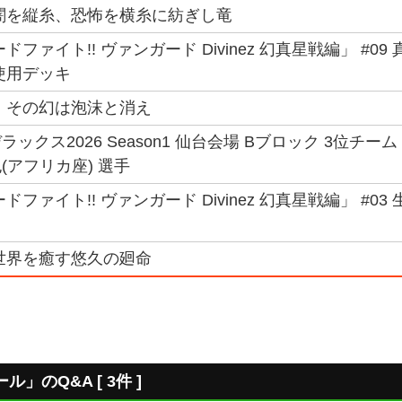
闇を縦糸、恐怖を横糸に紡ぎし竜
ファイト!! ヴァンガード Divinez 幻真星戦編」 #09 
使用デッキ
 その幻は泡沫と消え
ックス2026 Season1 仙台会場 Bブロック 3位チー
(アフリカ座) 選手
ファイト!! ヴァンガード Divinez 幻真星戦編」 #03 
世界を癒す悠久の廻命
のQ&A [ 3件 ]