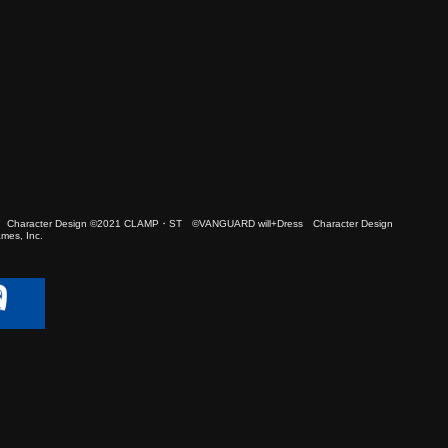
 Character Design ©2021 CLAMP・ST ©VANGUARD will+Dress Character Design
es, Inc.