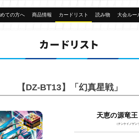
じめての方へ
商品情報
カードリスト
読み物
大会ルー
カードリスト
【DZ-BT13】「幻真星戦」
天恵の源竜王
（テンケイノゲン