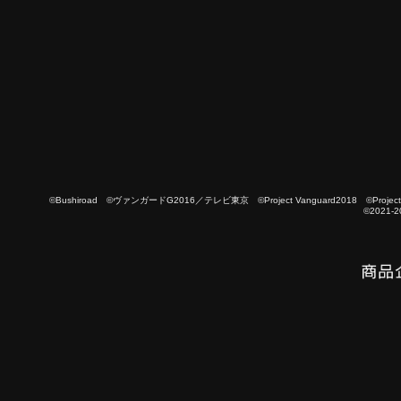
©Bushiroad ©ヴァンガードG2016／テレビ東京 ©Project Vanguard2018 ©Project Vanguard
©2021-2