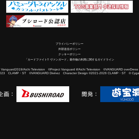
プライバシーポリシー
外部送信ポリシー
クッキーポリシー
「カードファイト!! ヴァンガード」著作物の利用に関するガイドライン
2019/Aichi Television ©Project Vanguard if/Aichi Television ©VANGUARD overDress
023 CLAMP・ST ©VANGUARD Divinez Character Design ©2021-2026 CLAMP・ST © Cygam