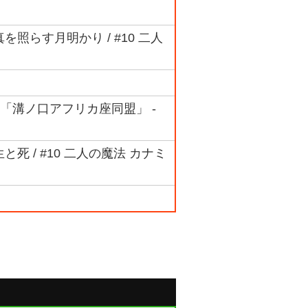
真を照らす月明かり / #10 二人
ム 「溝ノ口アフリカ座同盟」 -
生と死 / #10 二人の魔法 カナミ