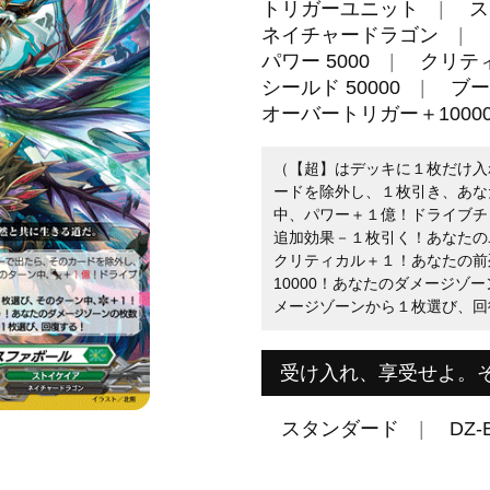
トリガーユニット
ス
ネイチャードラゴン
パワー 5000
クリティ
シールド 50000
ブー
オーバートリガー＋10000
（【超】はデッキに１枚だけ入
ードを除外し、１枚引き、あな
中、パワー＋１億！ドライブチ
追加効果－１枚引く！あなたの
クリティカル＋１！あなたの前
10000！あなたのダメージゾ
メージゾーンから１枚選び、回
受け入れ、享受せよ。
スタンダード
DZ-