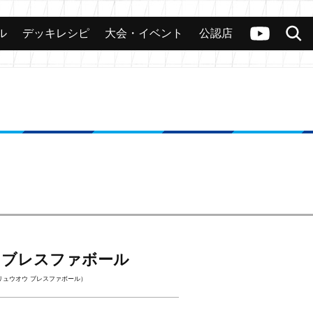
ル
デッキレシピ
大会・イベント
公認店
カード
大会
公認店舗
その他
ヴァンガードch
検索
 ブレスファボール
リュウオウ ブレスファボール）