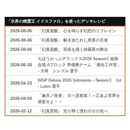
「水界の精霊王 イドスファロ」を使ったデッキレシピ
2026-08-06
「幻真覚醒」 心を鳴らす幻想のリフレイン
2026-08-06
「幻真覚醒」 解き放たれし異形の天使
2026-08-06
「幻真覚醒」 星座を描く綺羅星の舞台
ちほうかっぷデラックス2026 Season1 姫路
2026-06-30
会場 Aブロック 準優勝チーム 「都合工作室」
- 大将 シンズル 選手
WGP Deluxe 2026 Indonesia – Season1 1st
2026-04-23
- Lutoo 選手
「赫月ノ使者」 日々是精進！～乙女よ世界を
2026-04-09
凌駕せよ！～
2026-02-12
「幻真星戦」 光り輝く憧れのその先へ