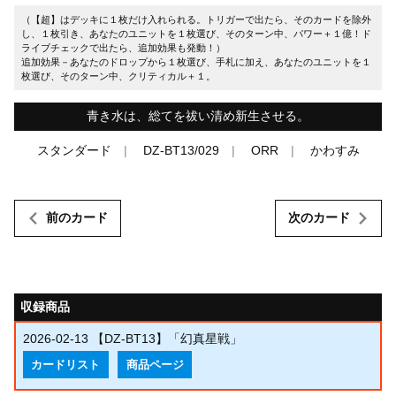
（【超】はデッキに１枚だけ入れられる。トリガーで出たら、そのカードを除外
し、１枚引き、あなたのユニットを１枚選び、そのターン中、パワー＋１億！ド
ライブチェックで出たら、追加効果も発動！）
追加効果－あなたのドロップから１枚選び、手札に加え、あなたのユニットを１
枚選び、そのターン中、クリティカル＋１。
青き水は、総てを祓い清め新生させる。
スタンダード
DZ-BT13/029
ORR
かわすみ
前のカード
次のカード
収録商品
2026-02-13
【DZ-BT13】「幻真星戦」
カードリスト
商品ページ