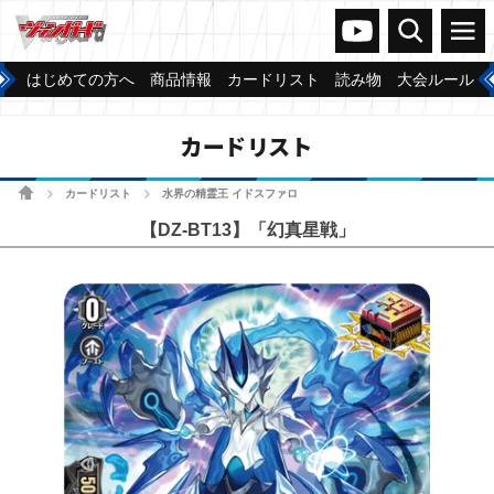
ヴァンガードch
検索
メニュー
はじめての方へ
商品情報
カードリスト
読み物
大会ルール
カードリスト
ホーム
カードリスト
水界の精霊王 イドスファロ
>
>
【DZ-BT13】「幻真星戦」