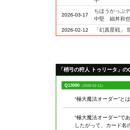
手
ちほうかっぷデラ
2026-03-17
中堅 細丼和也
2026-02-12
「幻真星戦」 
「梢弓の狩人 トゥリータ」のQ&A
Q13090
（2026-02-12）
“極大魔法オーダー”と
“極大魔法オーダー”
したがって、カード名の