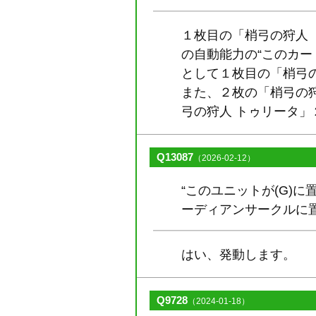
１枚目の「梢弓の狩人
の自動能力の“このカ
として１枚目の「梢弓
また、２枚の「梢弓の
弓の狩人 トゥリータ
Q13087
（2026-02-12）
“このユニットが(G)
ーディアンサークルに
はい、発動します。
Q9728
（2024-01-18）