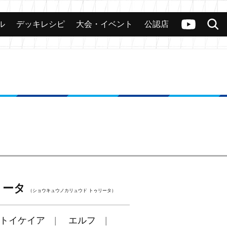
ル
デッキレシピ
大会・イベント
公認店
カード
大会
公認店舗
その他
ヴァンガードch
検索
リータ
（ショウキュウノカリュウド トゥリータ）
トイケイア
エルフ