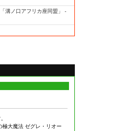
ム 「溝ノ口アフリカ座同盟」 -
？
す。
の極大魔法 ゼグレ・リオー