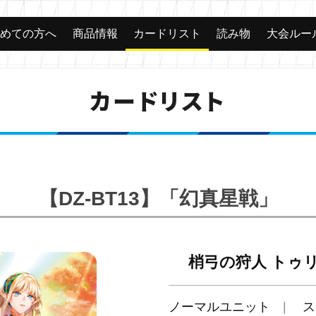
じめての方へ
商品情報
カードリスト
読み物
大会ルー
カードリスト
【DZ-BT13】「幻真星戦」
梢弓の狩人 トゥ
ノーマルユニット
ス