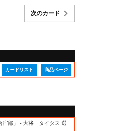
次のカード
カードリスト
商品ページ
合宿部」 - 大将 タイタス 選