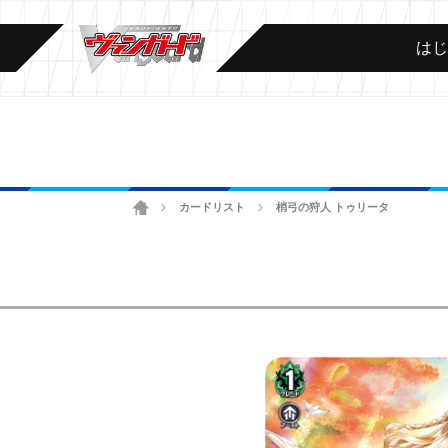
は
ホーム
カードリスト
梢弓の狩人 トゥリータ
>
>