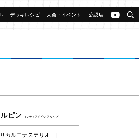
ル
デッキレシピ
大会・イベント
公認店
カード
大会
公認店舗
その他
ヴァンガードch
検索
S アルピン
（レティアメイツ アルピン）
リカルモナステリオ