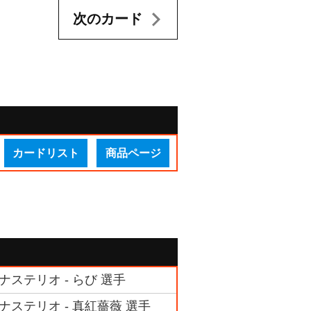
次のカード
カードリスト
商品ページ
ナステリオ - らび 選手
モナステリオ - 真紅薔薇 選手