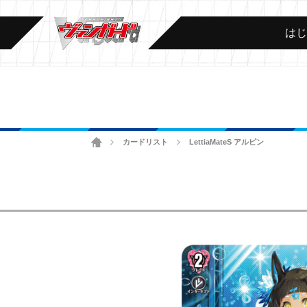
は
ホーム
カードリスト
LettiaMateS アルピン
>
>