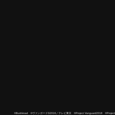
©Bushiroad ©ヴァンガードG2016／テレビ東京 ©Project Vanguard2018 ©Project Vanguard