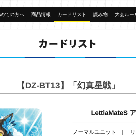
じめての方へ
商品情報
カードリスト
読み物
大会ルー
カードリスト
【DZ-BT13】「幻真星戦」
LettiaMate
ノーマルユニット
リ