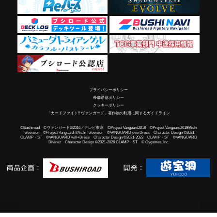
プライバシーポリシー
外部送信ポリシー
クッキーポリシー
「カードファイト!! ヴァンガード」著作物の利用に関するガイドライン
©Bushiroad ©ヴァンガードG2016／テレビ東京 ©Project Vanguard2018 ©Project Vanguard2019/Aichi
Television ©Project Vanguard if/Aichi Television ©VANGUARD overDress Character Design ©2021
CLAMP・ST ©VANGUARD will+Dress Character Design ©2021-2023 CLAMP・ST ©VANGUARD
Divinez Character Design ©2021-2026 CLAMP・ST © Cygames, Inc.