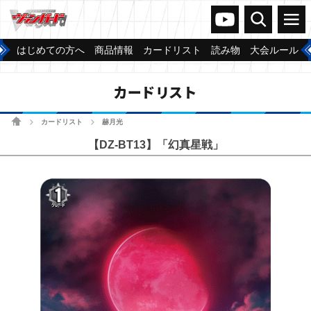
ヴァンガードch
検索
メニュー
はじめての方へ
商品情報
カードリスト
読み物
大会ルール
カードリスト
ホーム
カードリスト
赫月光
>
>
【DZ-BT13】「幻真星戦」