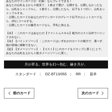
あなたのヴァンガードが〈幻影〉ならプレイできる！
あなたの山札を上から５枚見て、１枚まで選び、公開する。公開しなかったな
ら、山札をシャッフルし、１枚引く。公開したなら、以下を１つ行い、山札をシ
ャッフルする。
・公開したカードがあなたのヴァンガードのグレード以下のユニットカードな
ら、(R)にコールする。
・公開したカードが赫月カードなら、手札に加える。
【永】：このカードはあなたの【ファントムスキル】能力のコスト以外でバイン
ドされない。
【永】【バインドゾーン】：このカードはいずれかのカードの能力で、選べず、
他の領域に移動できない。
【起】【ダメージゾーン】：【コスト】[このカードをドロップに置く]ことで、
あなたの山札を上から１枚ダメージゾーンに置く。
月が昇る。世界を幻へ包む、赫き月が。
スタンダード
DZ-BT13/055
RR
凪羊
前のカード
次のカード