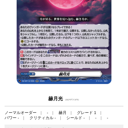
赫月光
（カクゲツコウ）
ノーマルオーダー
-
赫月
グレード 1
パワー -
クリティカル -
シールド -
-
-