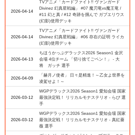
TVアニメ「カードファイト!! ヴァンガード
Divinez 幻真星戦編」 #07 魔刃竜vs魔王竜 /
2026-04-14
#11 幻と真 / #12 奇跡を掴んで ガブエリウス
(幻影)使用デッキ
TVアニメ「カードファイト!! ヴァンガード
2026-04-14
Divinez 幻真星戦編」 #06 存在の証明 ライカ
(幻影)使用デッキ
ちほうかっぷデラックス2026 Season1 金沢
2026-04-13
会場 4位チーム 「切り捨てごペン！」 - 大
将 ガッチ 選手
「赫月ノ使者」 日々是精進！～乙女よ世界を
2026-04-09
凌駕せよ！～
WGPデラックス2026 Season1 愛知会場 国家
2026-03-12
最強決定戦！ リリカルモナステリオ - らび 選
手
WGPデラックス2026 Season1 愛知会場 国家
2026-03-12
最強決定戦！ リリカルモナステリオ - 真紅薔
薇 選手