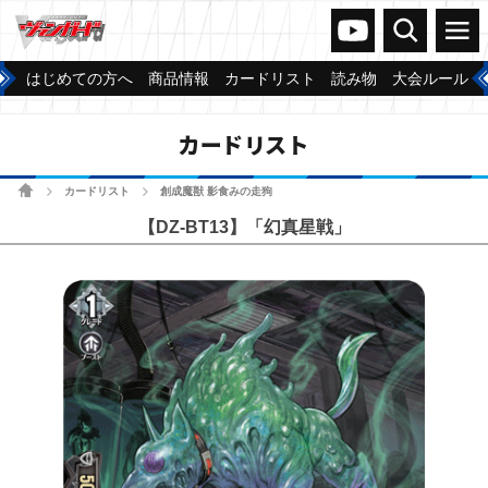
ヴァンガードch
検索
メニュー
はじめての方へ
商品情報
カードリスト
読み物
大会ルール
カードリスト
ホーム
カードリスト
創成魔獣 影食みの走狗
>
>
【DZ-BT13】「幻真星戦」