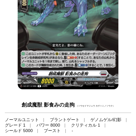
創成魔獣 影食みの走狗
（ソウセイマジュウ カゲハミノソウク）
ノーマルユニット
ブラントゲート
ゲノムゲル/幻影
グレード 1
パワー 8000
クリティカル 1
シールド 5000
ブースト
-