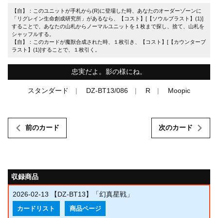
【自】：このユニットが手札から(R)に登場した時、あなたのオーダーゾーンに
「リグレイン生命創成研究所」があるなら、【コスト】[【ソウルブラスト】(1)]
することで、あなたの山札からノーマルユニットを１枚まで探し、捨て、山札を
シャッフルする。
【自】：このカードが魔獣合成された時、１枚引き、【コスト】[【カウンターブ
ラスト】(1)]することで、１枚引く。
忠実だよ。影の様にね。
スタンダード
DZ-BT13/086
R
Moopic
前のカード
次のカード
収録商品
2026-02-13
【DZ-BT13】「幻真星戦」
カードリスト
商品ページ