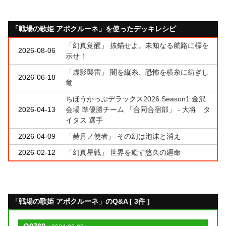
「戦場の歌姫 アポクルーネ」を使ったデッキレシピ
「幻真覚醒」 抜錨せよ。未知なる航路に標を
2026-08-06
示せ！
「虚影襲雷」 闇を縦糸、恐怖を横糸に紡ぎし
2026-06-18
竜
ちほうかっぷデラックス2026 Season1 金沢
2026-04-13
会場 準優勝チーム 「合同合宿部」 - 大将 タ
イタス 選手
2026-04-09
「赫月ノ使者」 その幻は泡沫と消え
2026-02-12
「幻真星戦」 世界を癒す悠久の廻命
「戦場の歌姫 アポクルーネ」のQ&A [ 3件 ]