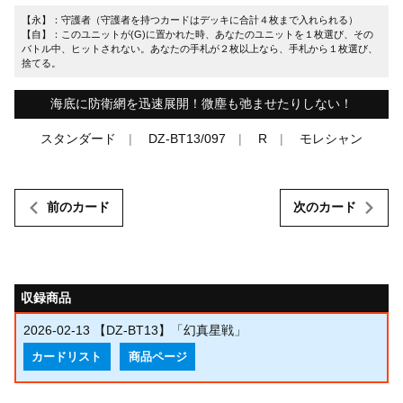
【永】：守護者（守護者を持つカードはデッキに合計４枚まで入れられる）
【自】：このユニットが(G)に置かれた時、あなたのユニットを１枚選び、その
バトル中、ヒットされない。あなたの手札が２枚以上なら、手札から１枚選び、
捨てる。
海底に防衛網を迅速展開！微塵も弛ませたりしない！
スタンダード
DZ-BT13/097
R
モレシャン
前のカード
次のカード
収録商品
2026-02-13
【DZ-BT13】「幻真星戦」
カードリスト
商品ページ