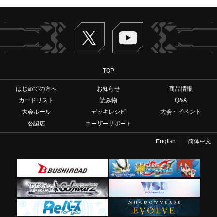
Twitter
ヴァンガードch
TOP
はじめての方へ
お知らせ
商品情報
カードリスト
読み物
Q&A
大会ルール
デッキレシピ
大会・イベント
公認店
ユーザーサポート
English
简体中文