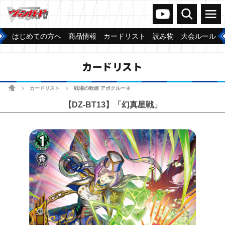
ヴァンガードch
検索
メニュー
はじめての方へ
商品情報
カードリスト
読み物
大会ルール
カードリスト
ホーム
カードリスト
戦場の歌姫 アポクルーネ
>
>
【DZ-BT13】「幻真星戦」