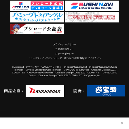
プライバシーポリシー
外部送信ポリシー
クッキーポリシー
「カードファイト!! ヴァンガード」著作物の利用に関するガイドライン
©Bushiroad ©ヴァンガードG2016／テレビ東京 ©Project Vanguard2018 ©Project Vanguard2019/Aichi
Television ©Project Vanguard if/Aichi Television ©VANGUARD overDress Character Design ©2021
CLAMP・ST ©VANGUARD will+Dress Character Design ©2021-2023 CLAMP・ST ©VANGUARD
Divinez Character Design ©2021-2026 CLAMP・ST © Cygames, Inc.
✕