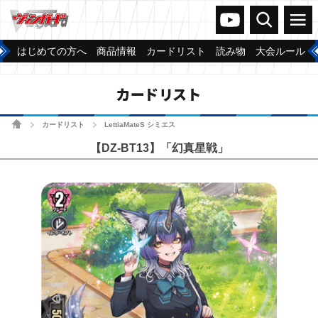
ヴァンガードch
検索
メニュー
はじめての方へ
商品情報
カードリスト
読み物
大会ルール
カードリスト
ホーム
カードリスト
LettiaMateS シミエス
>
>
【DZ-BT13】「幻真星戦」