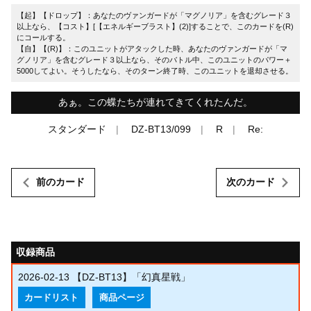
【起】【ドロップ】：あなたのヴァンガードが「マグノリア」を含むグレード３
以上なら、【コスト】[【エネルギーブラスト】(2)]することで、このカードを(R)
にコールする。
【自】【(R)】：このユニットがアタックした時、あなたのヴァンガードが「マ
グノリア」を含むグレード３以上なら、そのバトル中、このユニットのパワー＋
5000してよい。そうしたなら、そのターン終了時、このユニットを退却させる。
あぁ。この蝶たちが連れてきてくれたんだ。
スタンダード
DZ-BT13/099
R
Re:
前のカード
次のカード
収録商品
2026-02-13
【DZ-BT13】「幻真星戦」
カードリスト
商品ページ