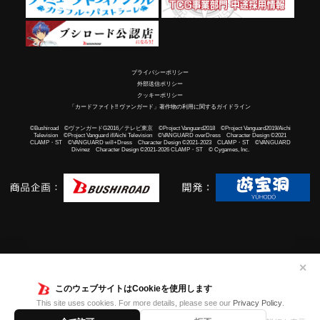
プライバシーポリシー
外部送信ポリシー
クッキーポリシー
「カードファイト!! ヴァンガード」著作物の利用に関するガイドライン
©Bushiroad ©ヴァンガードG2016／テレビ東京 ©Project Vanguard2018 ©Project Vanguard2019/Aichi
Television ©Project Vanguard if/Aichi Television ©VANGUARD overDress Character Design ©2021
CLAMP・ST ©VANGUARD will+Dress Character Design ©2021-2023 CLAMP・ST ©VANGUARD
Divinez Character Design ©2021-2026 CLAMP・ST © Cygames, Inc.
✕
このウェブサイトはCookieを使用します
This site uses cookies. For more details, please see our
Privacy Policy
.