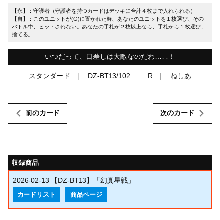
【永】：守護者（守護者を持つカードはデッキに合計４枚まで入れられる）
【自】：このユニットが(G)に置かれた時、あなたのユニットを１枚選び、その
バトル中、ヒットされない。あなたの手札が２枚以上なら、手札から１枚選び、
捨てる。
いつだって、日差しは大敵なのだわ……！
スタンダード
DZ-BT13/102
R
ねしあ
前のカード
次のカード
収録商品
2026-02-13
【DZ-BT13】「幻真星戦」
カードリスト
商品ページ