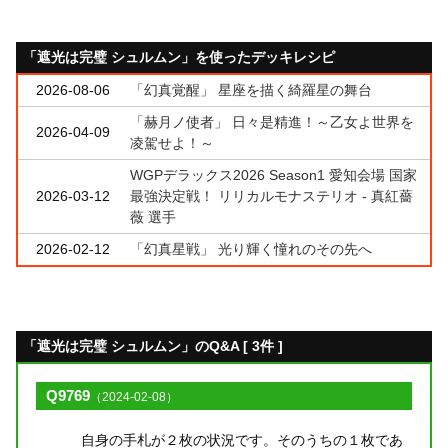
「遮光は完璧 シュルムン」を使ったデッキレシピ
2026-08-06
「幻真覚醒」 星座を描く綺羅星の舞台
「赫月ノ使者」 日々是精進！～乙女よ世界を
2026-04-09
凌駕せよ！～
WGPデラックス2026 Season1 愛知会場 国家
2026-03-12
最強決定戦！ リリカルモナステリオ - 真紅薔
薇 選手
2026-02-12
「幻真星戦」 光り輝く憧れのその先へ
「遮光は完璧 シュルムン」のQ&A [ 3件 ]
Q9769
（2024-02-08）
自身の手札が２枚の状況です。そのうちの１枚であ