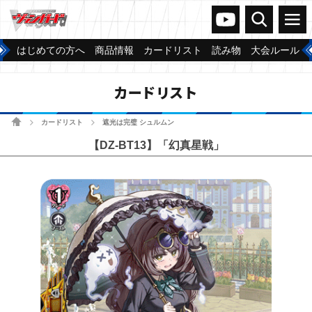
ヴァンガードch
検索
メニュー
はじめての方へ
商品情報
カードリスト
読み物
大会ルール
カードリスト
ホーム
カードリスト
遮光は完璧 シュルムン
>
>
【DZ-BT13】「幻真星戦」