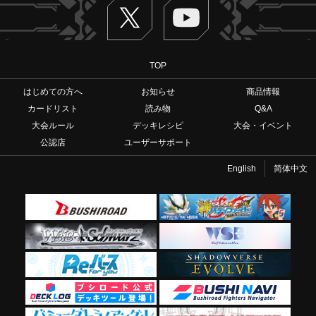
Twitter
ヴァンガードch
TOP
はじめての方へ
お知らせ
商品情報
カードリスト
読み物
Q&A
大会ルール
デッキレシピ
大会・イベント
公認店
ユーザーサポート
English
简体中文