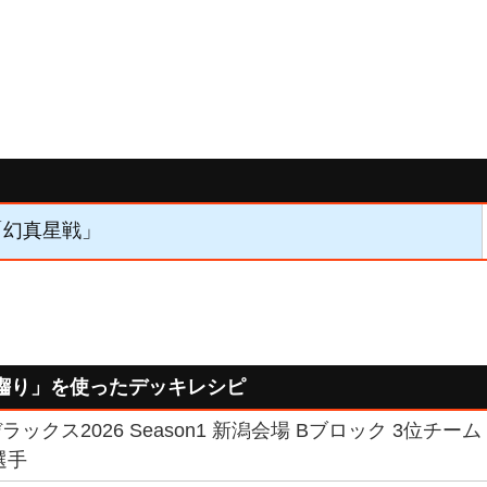
】「幻真星戦」
囓り」を使ったデッキレシピ
ックス2026 Season1 新潟会場 Bブロック 3位チーム
選手