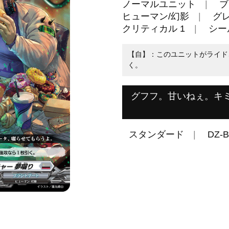
ノーマルユニット
ブ
ヒューマン/幻影
グレ
クリティカル 1
シール
【自】：このユニットがライド
く。
グフフ。甘いねぇ。キ
スタンダード
DZ-B