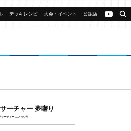
ル
デッキレシピ
大会・イベント
公認店
カード
大会
公認店舗
その他
ヴァンガードch
検索
サーチャー 夢囓り
リサーチャー ユメカジリ）