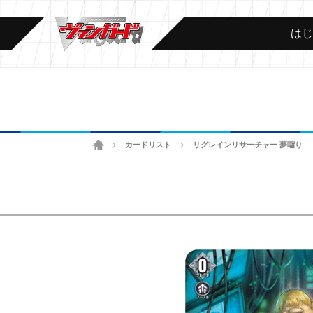
は
ホーム
カードリスト
リグレインリサーチャー 夢囓り
>
>