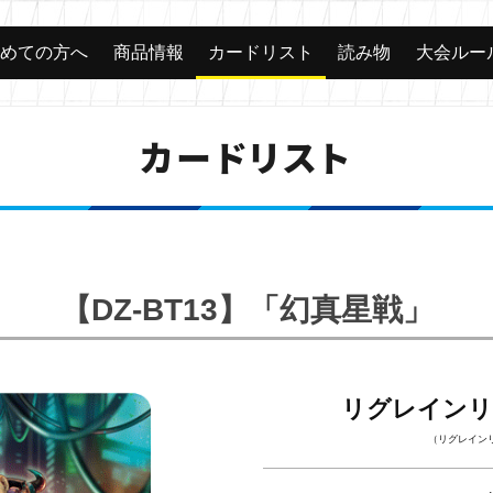
じめての方へ
商品情報
カードリスト
読み物
大会ルー
カードリスト
【DZ-BT13】「幻真星戦」
リグレインリ
（リグレイン