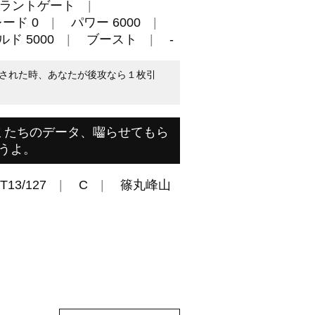
ラントゲート
ード 0
パワー 6000
ド 5000
ブースト
-
された時、あなたが後攻なら１枚引
ミたちのデータ、囓らせてもら
うよ。
T13/127
C
篠丸峰山