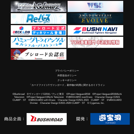
プライバシーポリシー
外部送信ポリシー
クッキーポリシー
「カードファイト!! ヴァンガード」著作物の利用に関するガイドライン
©Bushiroad ©ヴァンガードG2016／テレビ東京 ©Project Vanguard2018 ©Project Vanguard2019/Aichi
Television ©Project Vanguard if/Aichi Television ©VANGUARD overDress Character Design ©2021
CLAMP・ST ©VANGUARD will+Dress Character Design ©2021-2023 CLAMP・ST ©VANGUARD
Divinez Character Design ©2021-2026 CLAMP・ST © Cygames, Inc.