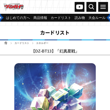
ヴァンガードch
検索
メニュー
はじめての方へ
商品情報
カードリスト
読み物
大会ルール
カードリスト
ホーム
カードリスト
エネルギー
>
>
【DZ-BT13】「幻真星戦」