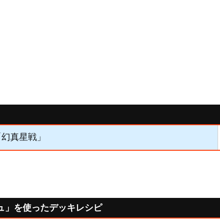
】「幻真星戦」
ュ」を使ったデッキレシピ