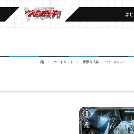
は
ホーム
カードリスト
魔獣合成体 ユーバーメンシュ
>
>