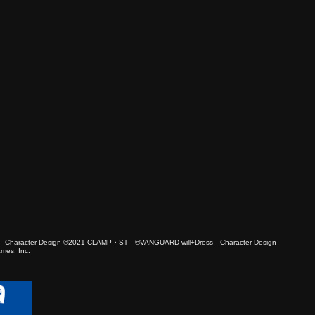
 Character Design ©2021 CLAMP・ST ©VANGUARD will+Dress Character Design
es, Inc.