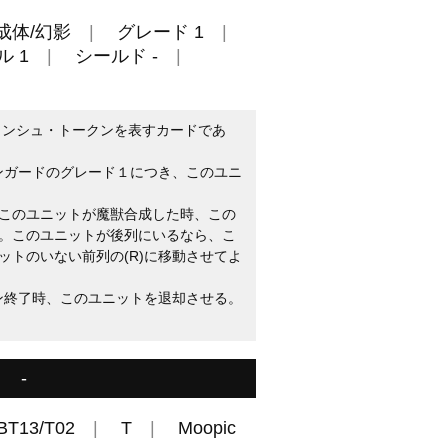
成体/幻影
グレード 1
 1
シールド -
メンシュ・トークンを表すカードであ
ァンガードのグレード１につき、このユニ
：このユニットが魔獣合成した時、この
。このユニットが後列にいるなら、こ
ットのいない前列の(R)に移動させてよ
ーン終了時、このユニットを退却させる。
-
BT13/T02
T
Moopic