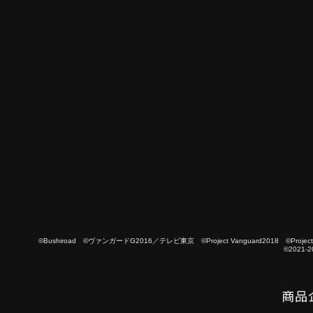
©Bushiroad ©ヴァンガードG2016／テレビ東京 ©Project Vanguard2018 ©Project Vanguard
©2021-2