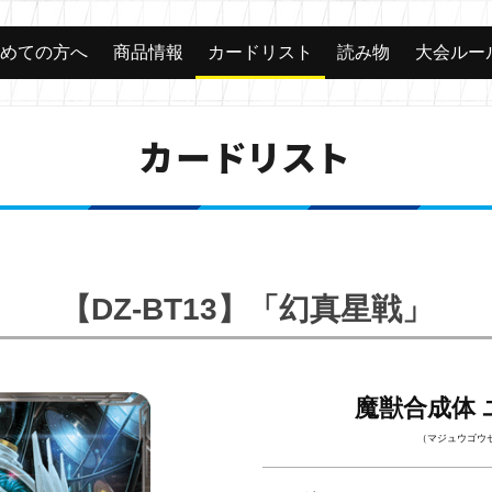
じめての方へ
商品情報
カードリスト
読み物
大会ルー
カードリスト
【DZ-BT13】「幻真星戦」
魔獣合成体
（マジュウゴウ