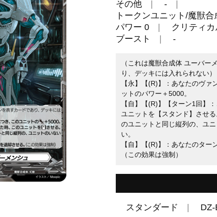
その他
-
トークンユニット/魔獣合
パワー 0
クリティカル
ブースト
-
（これは魔獣合成体 ユーバー
り、デッキには入れられない）
【永】【(R)】：あなたのヴ
ットのパワー＋5000。
【自】【(R)】【ターン1回】
ユニットを【スタンド】させる
のユニットと同じ縦列の、ユニ
い。
【自】【(R)】：あなたのタ
（この効果は強制）
スタンダード
DZ-