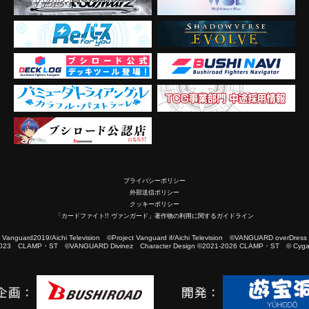
プライバシーポリシー
外部送信ポリシー
クッキーポリシー
「カードファイト!! ヴァンガード」著作物の利用に関するガイドライン
2019/Aichi Television ©Project Vanguard if/Aichi Television ©VANGUARD overDress
023 CLAMP・ST ©VANGUARD Divinez Character Design ©2021-2026 CLAMP・ST © Cygam