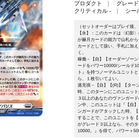
プロダクト
グレード 
クリティカル -
シール
（セットオーダーはプレイ後、
【永】：このカードは〈幻影〉
が赫月カードの能力で山札から
カードとして扱い、手札に加え
く。
稼働－【自】【オーダーゾーン
ードをパワー10000/シールド
ト』を持つノーマルユニットと
ら、１枚引いてよい。
過充填－【自】【(R)】【ター
時、このターンにこのユニット
３以上のあなたのヴァンガード
ン中、このユニットは『【自】【
ンガードがアタックした時、【コ
することで、このユニットを【
がグレード３以上なら、そのタ
10000。』を得て、パワー＋50