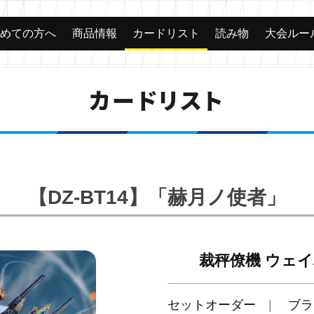
じめての方へ
商品情報
カードリスト
読み物
大会ルー
カードリスト
【DZ-BT14】「赫月ノ使者」
裁秤僚機 ウェ
セットオーダー
ブラ