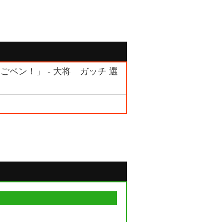
てごペン！」 - 大将 ガッチ 選