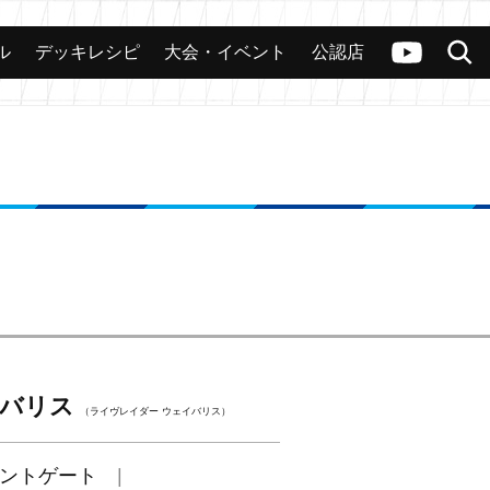
ル
デッキレシピ
大会・イベント
公認店
カード
大会
公認店舗
その他
ヴァンガードch
検索
イバリス
（ライヴレイダー ウェイバリス）
ントゲート