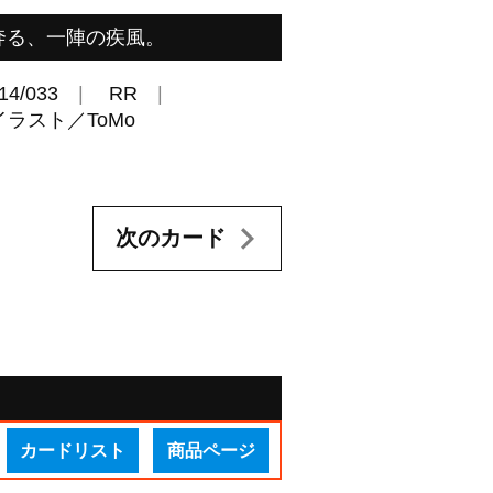
奔る、一陣の疾風。
14/033
RR
ラスト／ToMo
次のカード
カードリスト
商品ページ