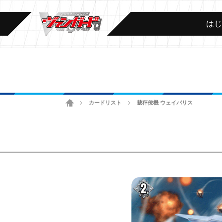
は
ホーム
カードリスト
裁秤僚機 ウェイバリス
>
>