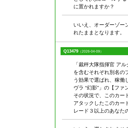
に置かれますか？
いいえ、オーダーゾー
れたままとなります。
Q13479
（2026-04-09）
「裁秤大隊指揮官 アル
を含むそれぞれ別名の
う効果で選ばれ、稼働
ヴラ “幻影”」の【フ
その状況で、このカー
アタックしたこのカー
レード３以上のあなた