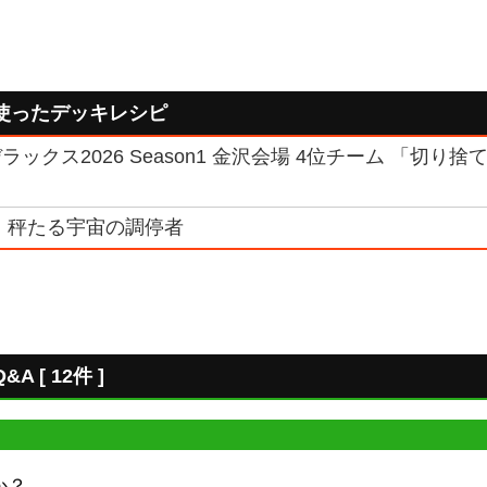
使ったデッキレシピ
ックス2026 Season1 金沢会場 4位チーム 「切り捨
 秤たる宇宙の調停者
[ 12件 ]
か？