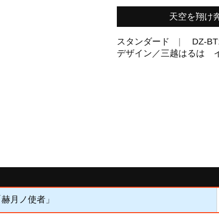
天空を翔け
スタンダード
DZ-BT
デザイン／三越はるは イ
】「赫月ノ使者」