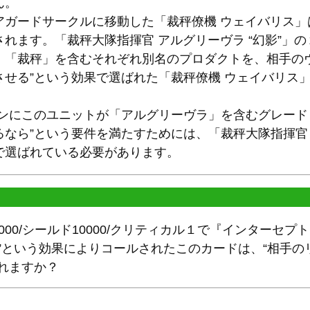
ん。
アガードサークルに移動した「裁秤僚機 ウェイバリス」
れます。「裁秤大隊指揮官 アルグリーヴラ “幻影”」の
、「裁秤」を含むそれぞれ別名のプロダクトを、相手の
させる”という効果で選ばれた「裁秤僚機 ウェイバリス
ーンにこのユニットが「アルグリーヴラ」を含むグレー
なら”という要件を満たすためには、「裁秤大隊指揮官 ア
で選ばれている必要があります。
000/シールド10000/クリティカル１で『インターセ
る”という効果によりコールされたこのカードは、“相手
れますか？