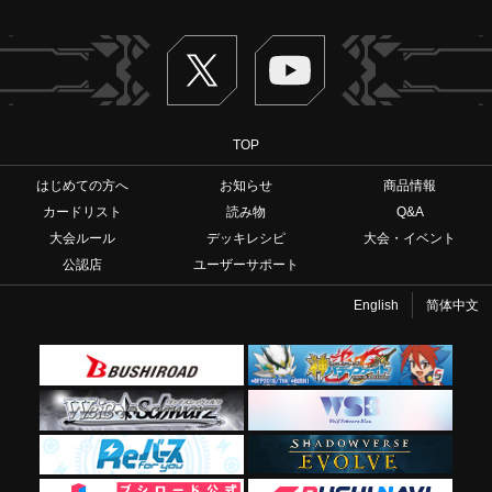
Twitter
ヴァンガードch
TOP
はじめての方へ
お知らせ
商品情報
カードリスト
読み物
Q&A
大会ルール
デッキレシピ
大会・イベント
公認店
ユーザーサポート
English
简体中文