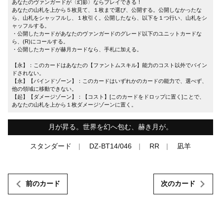
あなたのヴァンガードが〈幻影〉ならプレイできる！
あなたの山札を上から５枚見て、１枚まで選び、公開する。公開しなかったな
ら、山札をシャッフルし、１枚引く。公開したなら、以下を１つ行い、山札をシ
ャッフルする。
・公開したカードがあなたのヴァンガードのグレード以下のユニットカードな
ら、(R)にコールする。
・公開したカードが赫月カードなら、手札に加える。
【永】：このカードはあなたの【ファントムスキル】能力のコスト以外でバイン
ドされない。
【永】【バインドゾーン】：このカードはいずれかのカードの能力で、選べず、
他の領域に移動できない。
【起】【ダメージゾーン】：【コスト】[このカードをドロップに置く]ことで、
あなたの山札を上から１枚ダメージゾーンに置く。
月が昇る。世界を幻へ包む、赫き月が。
スタンダード
DZ-BT14/046
RR
凪羊
前のカード
次のカード