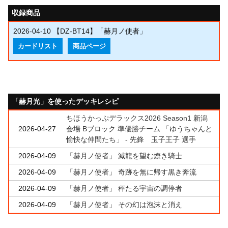
収録商品
2026-04-10
【DZ-BT14】「赫月ノ使者」
カードリスト
商品ページ
「赫月光」を使ったデッキレシピ
ちほうかっぷデラックス2026 Season1 新潟
2026-04-27
会場 Bブロック 準優勝チーム 「ゆうちゃんと
愉快な仲間たち」 - 先鋒 玉子王子 選手
2026-04-09
「赫月ノ使者」 滅龍を望む燎き騎士
2026-04-09
「赫月ノ使者」 奇跡を無に帰す黒き奔流
2026-04-09
「赫月ノ使者」 秤たる宇宙の調停者
2026-04-09
「赫月ノ使者」 その幻は泡沫と消え