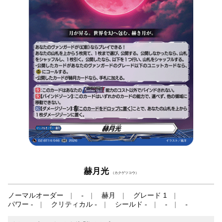
赫月光
（カクゲツコウ）
ノーマルオーダー
-
赫月
グレード 1
パワー -
クリティカル -
シールド -
-
-