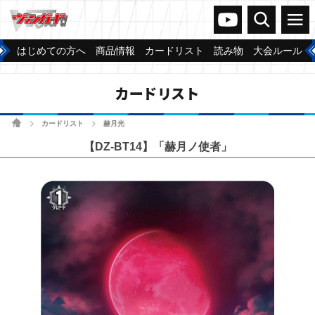
ヴァンガードch
検索
メニュー
はじめての方へ
商品情報
カードリスト
読み物
大会ルール
カードリスト
ホーム
カードリスト
赫月光
>
>
【DZ-BT14】「赫月ノ使者」