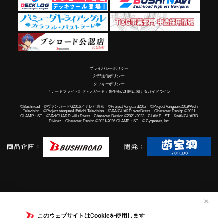
プライバシーポリシー
外部送信ポリシー
クッキーポリシー
「カードファイト!! ヴァンガード」著作物の利用に関するガイドライン
©Bushiroad ©ヴァンガードG2016／テレビ東京 ©Project Vanguard2018 ©Project Vanguard2019/Aichi
Television ©Project Vanguard if/Aichi Television ©VANGUARD overDress Character Design ©2021
CLAMP・ST ©VANGUARD will+Dress Character Design ©2021-2023 CLAMP・ST ©VANGUARD
Divinez Character Design ©2021-2026 CLAMP・ST © Cygames, Inc.
✕
このウェブサイトはCookieを使用します