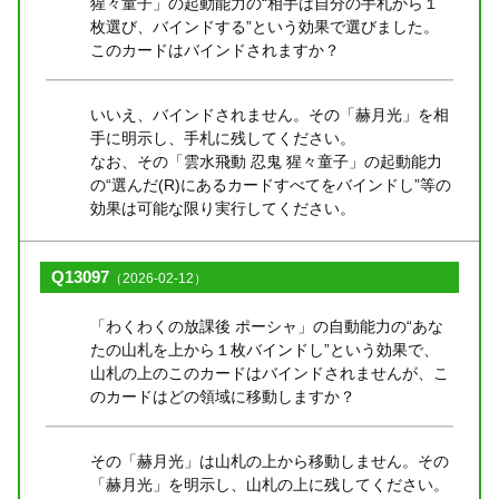
猩々童子」の起動能力の“相手は自分の手札から１
枚選び、バインドする”という効果で選びました。
このカードはバインドされますか？
いいえ、バインドされません。その「赫月光」を相
手に明示し、手札に残してください。
なお、その「雲水飛動 忍鬼 猩々童子」の起動能力
の“選んだ(R)にあるカードすべてをバインドし”等の
効果は可能な限り実行してください。
Q13097
（2026-02-12）
「わくわくの放課後 ポーシャ」の自動能力の“あな
たの山札を上から１枚バインドし”という効果で、
山札の上のこのカードはバインドされませんが、こ
のカードはどの領域に移動しますか？
その「赫月光」は山札の上から移動しません。その
「赫月光」を明示し、山札の上に残してください。