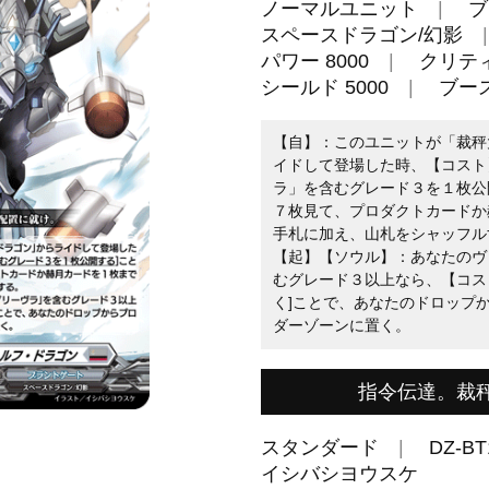
ノーマルユニット
ブ
スペースドラゴン/幻影
パワー 8000
クリティ
シールド 5000
ブー
【自】：このユニットが「裁秤
イドして登場した時、【コスト
ラ」を含むグレード３を１枚公
７枚見て、プロダクトカードか
手札に加え、山札をシャッフル
【起】【ソウル】：あなたのヴ
むグレード３以上なら、【コス
く]ことで、あなたのドロップ
ダーゾーンに置く。
指令伝達。裁
スタンダード
DZ-BT
イシバシヨウスケ