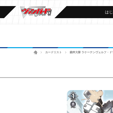
は
ホーム
カードリスト
裁秤大隊 ラケーテンヴェルフ・ド
>
>