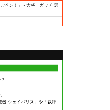
てごペン！」 - 大将 ガッチ 選
か？
す。
僚機 ウェイバリス」や「裁秤
。