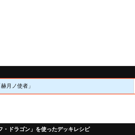
】「赫月ノ使者」
フ・ドラゴン」を使ったデッキレシピ