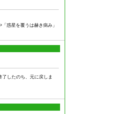
や「惑星を覆うは赫き病み」
終了したのち、元に戻しま