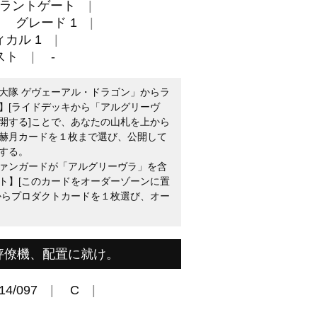
ラントゲート
グレード 1
カル 1
スト
-
大隊 ゲヴェーアル・ドラゴン」からラ
】[ライドデッキから「アルグリーヴ
開する]ことで、あなたの山札を上から
赫月カードを１枚まで選び、公開して
する。
ァンガードが「アルグリーヴラ」を含
ト】[このカードをオーダーゾーンに置
からプロダクトカードを１枚選び、オー
秤僚機、配置に就け。
14/097
C