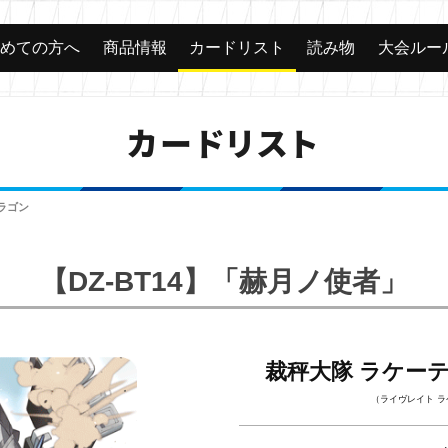
じめての方へ
商品情報
カードリスト
読み物
大会ルー
カードリスト
ラゴン
【DZ-BT14】「赫月ノ使者」
裁秤大隊 ラケー
（ライヴレイト 