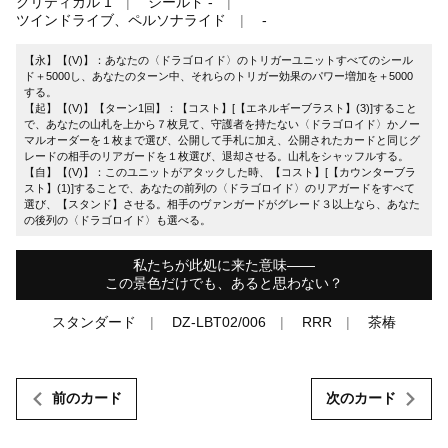
クリティカル 1
シールド -
ツインドライブ、ペルソナライド
-
【永】【(V)】：あなたの〈ドラゴロイド〉のトリガーユニットすべてのシール
ド＋5000し、あなたのターン中、それらのトリガー効果のパワー増加を＋5000
する。
【起】【(V)】【ターン1回】：【コスト】[【エネルギーブラスト】(3)]すること
で、あなたの山札を上から７枚見て、守護者を持たない〈ドラゴロイド〉かノー
マルオーダーを１枚まで選び、公開して手札に加え、公開されたカードと同じグ
レードの相手のリアガードを１枚選び、退却させる。山札をシャッフルする。
【自】【(V)】：このユニットがアタックした時、【コスト】[【カウンターブラ
スト】(1)]することで、あなたの前列の〈ドラゴロイド〉のリアガードをすべて
選び、【スタンド】させる。相手のヴァンガードがグレード３以上なら、あなた
の後列の〈ドラゴロイド〉も選べる。
私たちが此処に来た意味――
この景色だけでも、あると思わない？
スタンダード
DZ-LBT02/006
RRR
茶椿
前のカード
次のカード