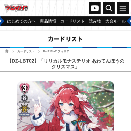
ヴァンガードch
検索
メニュー
はじめての方へ
商品情報
カードリスト
読み物
大会ルール
カードリスト
ホーム
カードリスト
RaiZ:BlaZ フォリア
>
>
【DZ-LBT02】「リリカルモナステリオ あわてんぼうの
クリスマス」