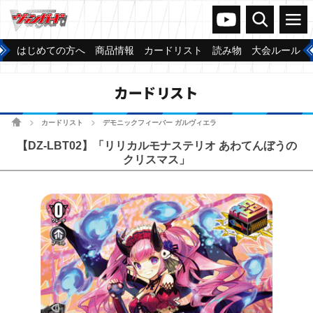
ヴァンガードch
検索
メニュー
はじめての方へ
商品情報
カードリスト
読み物
大会ルール
カードリスト
ホーム
カードリスト
デモニックフィーバー ガルヴィエラ
>
>
【DZ-LBT02】「リリカルモナステリオ あわてんぼうの
クリスマス」