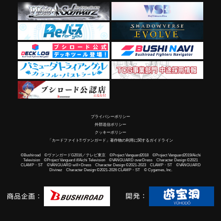
プライバシーポリシー
外部送信ポリシー
クッキーポリシー
「カードファイト!! ヴァンガード」著作物の利用に関するガイドライン
©Bushiroad ©ヴァンガードG2016／テレビ東京 ©Project Vanguard2018 ©Project Vanguard2019/Aichi
Television ©Project Vanguard if/Aichi Television ©VANGUARD overDress Character Design ©2021
CLAMP・ST ©VANGUARD will+Dress Character Design ©2021-2023 CLAMP・ST ©VANGUARD
Divinez Character Design ©2021-2026 CLAMP・ST © Cygames, Inc.