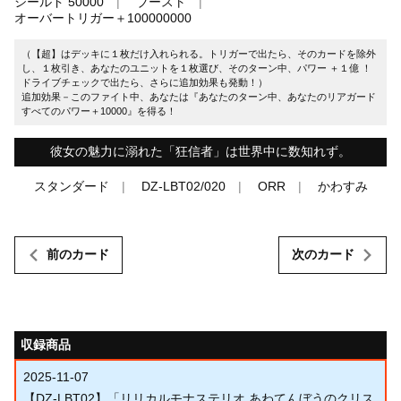
シールド 50000
ブースト
オーバートリガー＋100000000
（【超】はデッキに１枚だけ入れられる。トリガーで出たら、そのカードを除外
し、１枚引き、あなたのユニットを１枚選び、そのターン中、パワー ＋１億 ！
ドライブチェックで出たら、さらに追加効果も発動！）
追加効果－このファイト中、あなたは『あなたのターン中、あなたのリアガード
すべてのパワー＋10000』を得る！
彼女の魅力に溺れた「狂信者」は世界中に数知れず。
スタンダード
DZ-LBT02/020
ORR
かわすみ
前のカード
次のカード
収録商品
2025-11-07
【DZ-LBT02】「リリカルモナステリオ あわてんぼうのクリス