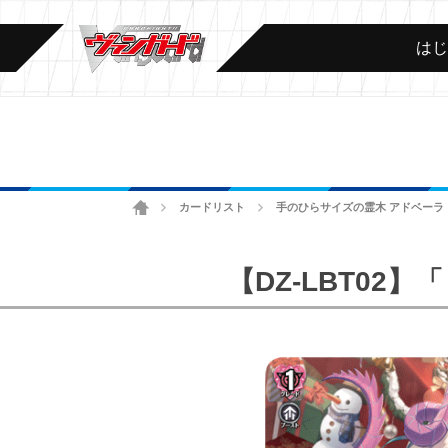
は
ホーム
カードリスト
手のひらサイズの霊木 アドベーラ
>
>
【DZ-LBT0