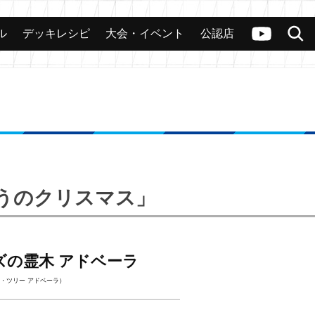
ル
デッキレシピ
大会・イベント
公認店
カード
大会
公認店舗
その他
ヴァンガードch
検索
ぼうのクリスマス」
ズの霊木 アドベーラ
・ツリー アドベーラ）