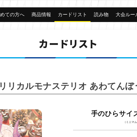
じめての方へ
商品情報
カードリスト
読み物
大会ルー
カードリスト
2】「リリカルモナステリオ あわてん
手のひらサイ
（ミニマム