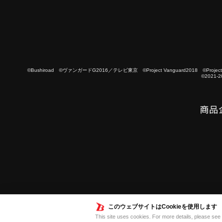
©Bushiroad ©ヴァンガードG2016／テレビ東京 ©Project Vanguard2018 ©Project Vanguard
©2021-2
このウェブサイトはCookieを使用します
This site uses cookies. For more details, please see