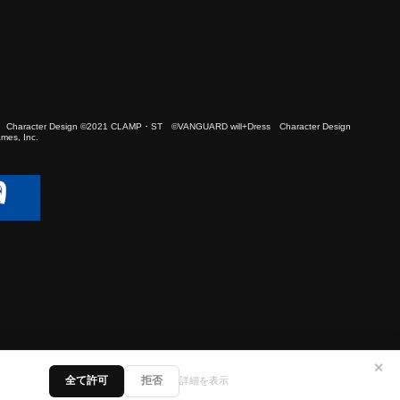
 Character Design ©2021 CLAMP・ST ©VANGUARD will+Dress Character Design
es, Inc.
✕
全て許可
拒否
詳細を表示