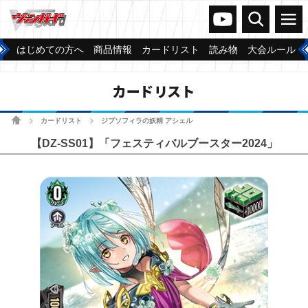
ヴァンガードch
検索
メニュー
はじめての方へ
商品情報
カードリスト
読み物
大会ルール
カードリスト
ホーム
カードリスト
ジプソフィラの妖精 アシェル
>
>
【DZ-SS01】「フェスティバルブースター2024」