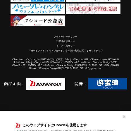
プライバシーポリシー
外部送信ポリシー
クッキーポリシー
「カードファイト!! ヴァンガード」著作物の利用に関するガイドライン
©Bushiroad ©ヴァンガードG2016／テレビ東京 ©Project Vanguard2018 ©Project Vanguard2019/Aichi
Television ©Project Vanguard if/Aichi Television ©VANGUARD overDress Character Design ©2021
CLAMP・ST ©VANGUARD will+Dress Character Design ©2021-2023 CLAMP・ST ©VANGUARD
Divinez Character Design ©2021-2026 CLAMP・ST © Cygames, Inc.
✕
このウェブサイトはCookieを使用します