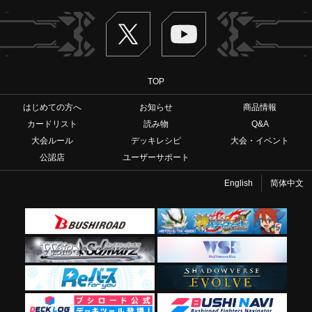
Twitter
ヴァンガードch
TOP
はじめての方へ
お知らせ
商品情報
カードリスト
読み物
Q&A
大会ルール
デッキレシピ
大会・イベント
公認店
ユーザーサポート
English
简体中文