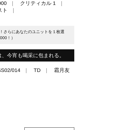
00
クリティカル 1
スト
！さらにあなたのユニットを１枚選
000！）
は、今宵も喝采に包まれる。
SS02/014
TD
霜月友