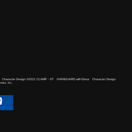
 Character Design ©2021 CLAMP・ST ©VANGUARD will+Dress Character Design
es, Inc.