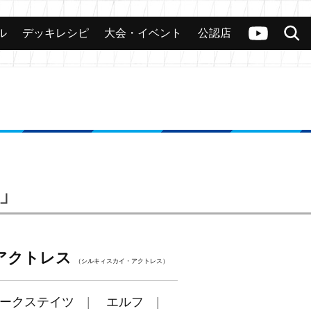
ル
デッキレシピ
大会・イベント
公認店
カード
大会
公認店舗
その他
ヴァンガードch
検索
i」
アクトレス
（シルキィスカイ・アクトレス）
ークステイツ
エルフ