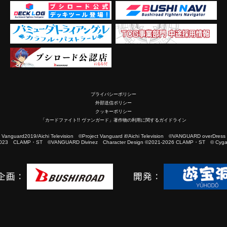
プライバシーポリシー
外部送信ポリシー
クッキーポリシー
「カードファイト!! ヴァンガード」著作物の利用に関するガイドライン
2019/Aichi Television ©Project Vanguard if/Aichi Television ©VANGUARD overDress
023 CLAMP・ST ©VANGUARD Divinez Character Design ©2021-2026 CLAMP・ST © Cygam