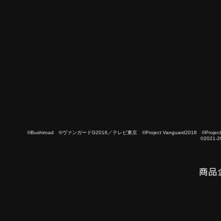
©Bushiroad ©ヴァンガードG2016／テレビ東京 ©Project Vanguard2018 ©Project Vanguard
©2021-2