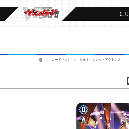
は
ホーム
カードリスト
シルキィスカイ・アクトレス
>
>
【