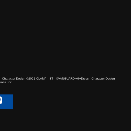
 Character Design ©2021 CLAMP・ST ©VANGUARD will+Dress Character Design
es, Inc.