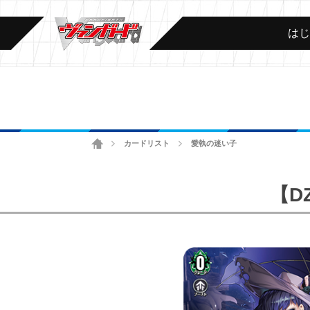
は
ホーム
カードリスト
愛執の迷い子
>
>
【DZ