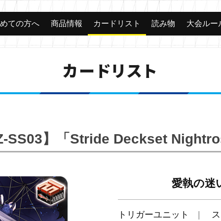
じめての方へ
商品情報
カードリスト
読み物
大会ルー
カードリスト
-SS03】「Stride Deckset Nightr
愛執の迷
トリガーユニット
ス