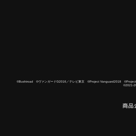
©Bushiroad ©ヴァンガードG2016／テレビ東京 ©Project Vanguard2018 ©Project Vanguard
©2021-2