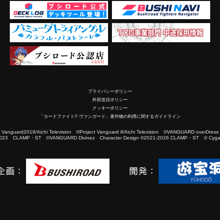
プライバシーポリシー
外部送信ポリシー
クッキーポリシー
「カードファイト!! ヴァンガード」著作物の利用に関するガイドライン
2019/Aichi Television ©Project Vanguard if/Aichi Television ©VANGUARD overDress
023 CLAMP・ST ©VANGUARD Divinez Character Design ©2021-2026 CLAMP・ST © Cygam