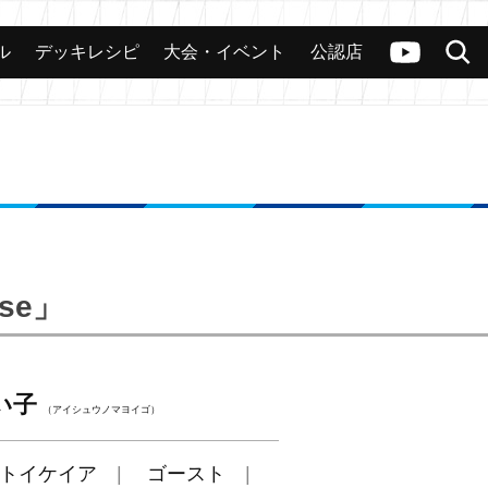
ル
デッキレシピ
大会・イベント
公認店
カード
大会
公認店舗
その他
ヴァンガードch
検索
ose」
い子
（アイシュウノマヨイゴ）
トイケイア
ゴースト