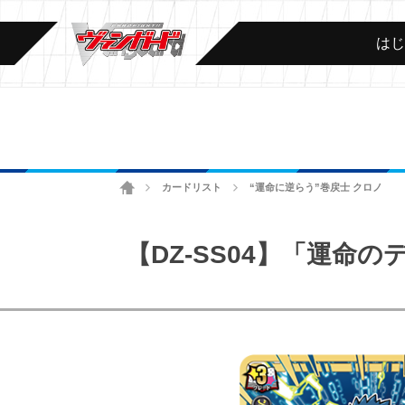
は
ホーム
カードリスト
“運命に逆らう”巻戻士 クロノ
>
>
【DZ-SS04】「運