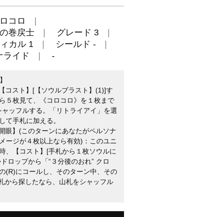
ロコロ
の巻戻士
グレード 3
ィカル 1
シールド -
ナライド
-
イ】
【コスト】[【ソウルブラスト】(1)]す
ら５枚見て、《コロコロ》を１枚まで
をシャッフルする。「リトライアイ」を選
して手札に加える。
【開眼】(このターンにあなたがペルソナ
メージが４枚以上なら有効)：このユニ
時、【コスト】[手札から１枚ソウルに
ドロップから「“３分後のおれ” クロ
の(R)にコールし、そのターン中、その
山札から探したなら、山札をシャッフル