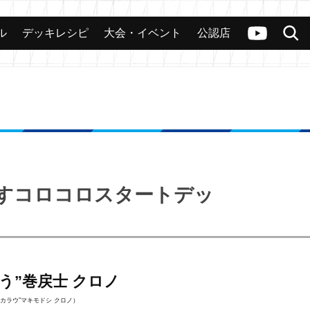
ル
デッキレシピ
大会・イベント
公認店
カード
大会
公認店舗
その他
ヴァンガードch
検索
らすコロコロスタートデッ
う”巻戻士 クロノ
カラウ”マキモドシ クロノ）