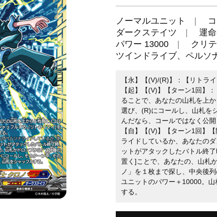
ノーマルユニット
コ
ダークステイツ
運命
パワー 13000
クリテ
ツインドライブ、ペルソ
【永】【(V)/(R)】：【リトラ
【起】【(V)】【ターン1回】：
ることで、あなたの山札を上か
選び、(R)にコールし、山札
んだなら、コールではなく公開
【自】【(V)】【ターン1回】
ライドしているか、あなたのダ
ットがアタックしたバトル終了
置く]ことで、あなたの、山札か
ノ」を１枚まで探し、中央後列
ユニットのパワー＋10000。
する。