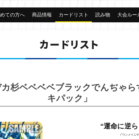
じめての方へ
商品情報
カードリスト
読み物
大会ルー
カードリスト
命のデカ杉ベベベベブラックでんぢゃ
キパック」
“運命に逆ら
（“ウンメイニサ