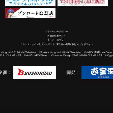
プライバシーポリシー
外部送信ポリシー
クッキーポリシー
「カードファイト!! ヴァンガード」著作物の利用に関するガイドライン
2019/Aichi Television ©Project Vanguard if/Aichi Television ©VANGUARD overDress
023 CLAMP・ST ©VANGUARD Divinez Character Design ©2021-2026 CLAMP・ST © Cygam