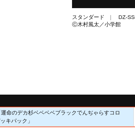
スタンダード
DZ-SS
Ⓒ木村風太／小学館
4】「運命のデカ杉ベベベベブラックでんぢゃらすコロ
デッキパック」