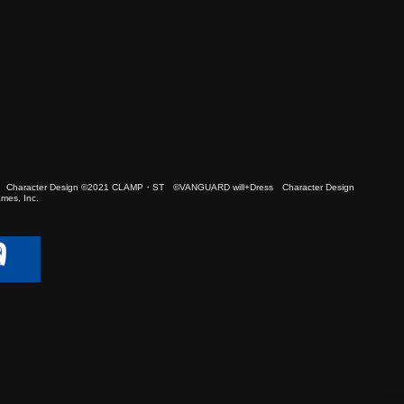
 Character Design ©2021 CLAMP・ST ©VANGUARD will+Dress Character Design
es, Inc.