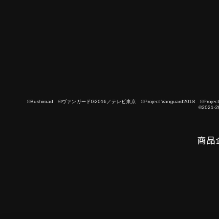
©Bushiroad ©ヴァンガードG2016／テレビ東京 ©Project Vanguard2018 ©Project Vanguard
©2021-2