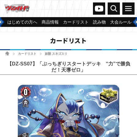
ヴァンガードch
検索
メニュー
はじめての方へ
商品情報
カードリスト
読み物
大会ルール
カードリスト
ホーム
カードリスト
妖獣 スネゴスリ
>
>
【DZ-SS07】「ぶっちぎりスタートデッキ “力”で勝負
だ！天導ゼロ」