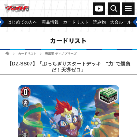
ヴァンガードch
検索
メニュー
はじめての方へ
商品情報
カードリスト
読み物
大会ルール
カードリスト
ホーム
カードリスト
爽風竜 ディノブリーズ
>
>
【DZ-SS07】「ぶっちぎりスタートデッキ “力”で勝負
だ！天導ゼロ」