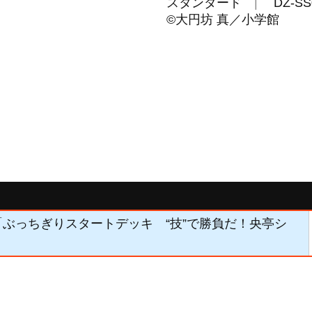
スタンダード
DZ-SS
©大円坊 真／小学館
8】「ぶっちぎりスタートデッキ “技”で勝負だ！央亭シ