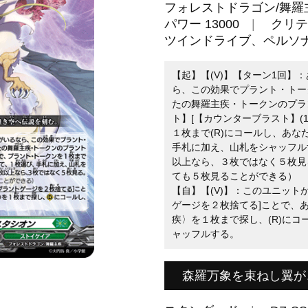
フォレストドラゴン/舞羅
パワー 13000
クリテ
ツインドライブ、ペルソ
【起】【(V)】【ターン1回】
ら、この効果でプラント・トー
たの舞羅主疾・トークンのプラ
ト】[【カウンターブラスト】(
１枚まで(R)にコールし、あ
手札に加え、山札をシャッフル
以上なら、３枚ではなく５枚見
ても５枚見ることができる）
【自】【(V)】：このユニット
ゲージを２枚捨てる]ことで、
疾〉を１枚まで探し、(R)に
ャッフルする。
森羅万象を束ねし翼が