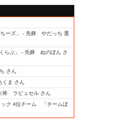
っちーズ」 - 先鋒 やだっち 選
くらぶ」 - 先鋒 ぬのぽん さ
ち さん
あくま さん
 大将 ラピュセル さん
ブロック 4位チーム 「チームぼ