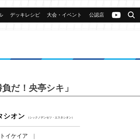
ル
デッキレシピ
大会・イベント
公認店
カード
大会
公認店舗
その他
ヴァンガードch
検索
で勝負だ！央亭シキ」
タシオン
（シックノデンセツ・エスタシオン）
トイケイア