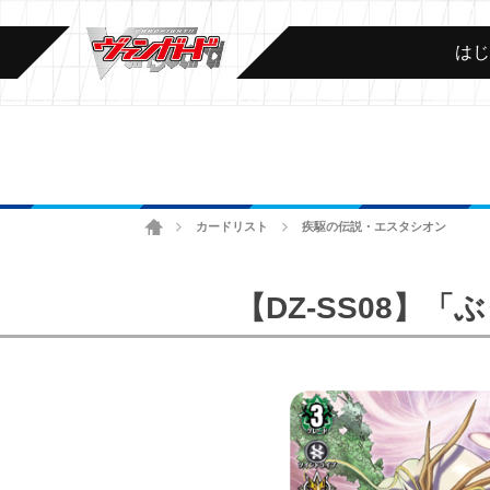
は
ホーム
カードリスト
疾駆の伝説・エスタシオン
>
>
【DZ-SS08】