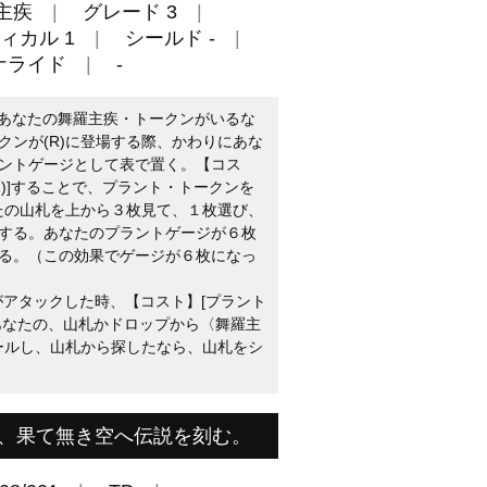
主疾
グレード 3
ィカル 1
シールド -
ナライド
-
：あなたの舞羅主疾・トークンがいるな
クンが(R)に登場する際、かわりにあな
ントゲージとして表で置く。【コス
1)]することで、プラント・トークンを
なたの山札を上から３枚見て、１枚選び、
する。あなたのプラントゲージが６枚
る。（この効果でゲージが６枚になっ
がアタックした時、【コスト】[プラント
あなたの、山札かドロップから〈舞羅主
コールし、山札から探したなら、山札をシ
、果て無き空へ伝説を刻む。