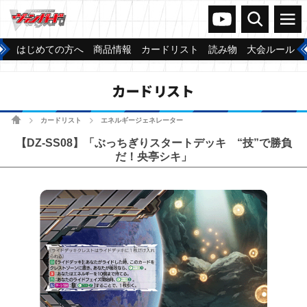
ヴァンガードch
検索
メニュー
はじめての方へ
商品情報
カードリスト
読み物
大会ルール
カードリスト
ホーム
カードリスト
エネルギージェネレーター
>
>
【DZ-SS08】「ぶっちぎりスタートデッキ “技”で勝負
だ！央亭シキ」