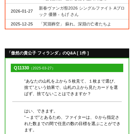
新春ヴァンガ祭2026 シングルファイト Aブロ
2026-01-27
ック 優勝 - もげ さん
2025-12-25
「冥淵葬空」 蘇れ。深淵の亡者たちよ
「傲然の貴公子 フィランダ」のQ&A [ 1件 ]
Q11330
（2025-03-27）
“あなたの山札を上から５枚見て、１枚まで選び、
捨て”という効果で、山札の上から見たカードを選
ばず、捨てないことはできますか？
はい、できます。
“～まで”とあるため、ファイターは、０から指定さ
れた数までの間で任意の数の目標を選ぶことができ
ます。