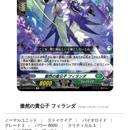
傲然の貴公子 フィランダ
（ゴウゼンノキコウシ フィランダ）
ノーマルユニット
ストイケイア
バイオロイド
グレード 1
パワー 8000
クリティカル 1