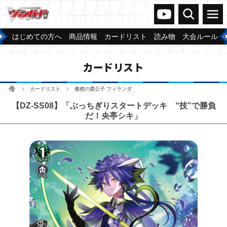
ヴァンガードch
検索
メニュー
はじめての方へ
商品情報
カードリスト
読み物
大会ルール
カードリスト
ホーム
カードリスト
傲然の貴公子 フィランダ
>
>
【DZ-SS08】「ぶっちぎりスタートデッキ “技”で勝負
だ！央亭シキ」