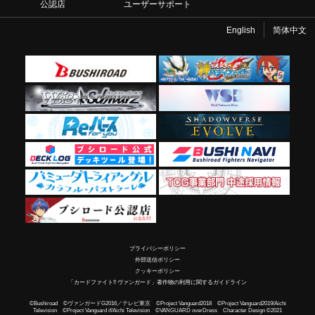
公認店
ユーザーサポート
English
简体中文
プライバシーポリシー
外部送信ポリシー
クッキーポリシー
「カードファイト!! ヴァンガード」著作物の利用に関するガイドライン
©Bushiroad ©ヴァンガードG2016／テレビ東京 ©Project Vanguard2018 ©Project Vanguard2019/Aichi
Television ©Project Vanguard if/Aichi Television ©VANGUARD overDress Character Design ©2021