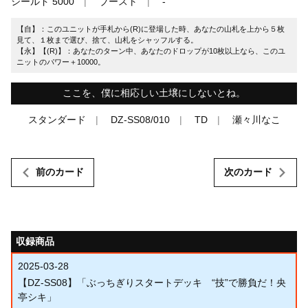
シールド 5000
ブースト
-
【自】：このユニットが手札から(R)に登場した時、あなたの山札を上から５枚
見て、１枚まで選び、捨て、山札をシャッフルする。
【永】【(R)】：あなたのターン中、あなたのドロップが10枚以上なら、このユ
ニットのパワー＋10000。
ここを、僕に相応しい土壌にしないとね。
スタンダード
DZ-SS08/010
TD
瀬々川なこ
前のカード
次のカード
収録商品
2025-03-28
【DZ-SS08】「ぶっちぎりスタートデッキ “技”で勝負だ！央
亭シキ」