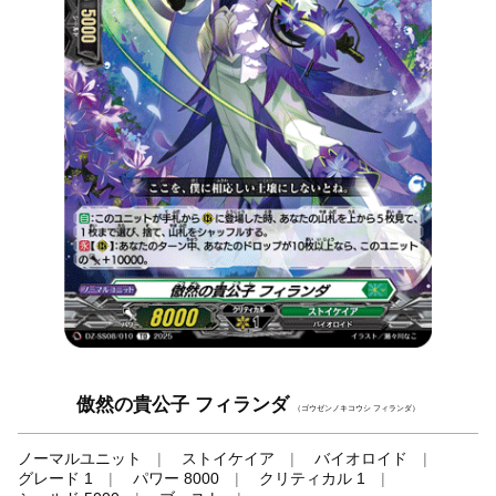
傲然の貴公子 フィランダ
（ゴウゼンノキコウシ フィランダ）
ノーマルユニット
ストイケイア
バイオロイド
グレード 1
パワー 8000
クリティカル 1