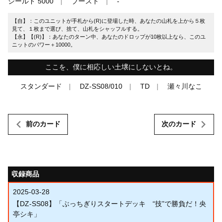
シールド 5000
ブースト
-
【自】：このユニットが手札から(R)に登場した時、あなたの山札を上から５枚
見て、１枚まで選び、捨て、山札をシャッフルする。
【永】【(R)】：あなたのターン中、あなたのドロップが10枚以上なら、このユ
ニットのパワー＋10000。
ここを、僕に相応しい土壌にしないとね。
スタンダード
DZ-SS08/010
TD
瀬々川なこ
前のカード
次のカード
収録商品
2025-03-28
【DZ-SS08】「ぶっちぎりスタートデッキ “技”で勝負だ！央
亭シキ」