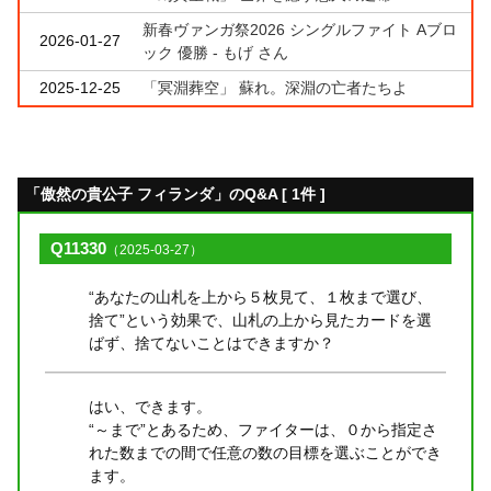
新春ヴァンガ祭2026 シングルファイト Aブロ
2026-01-27
ック 優勝 - もげ さん
2025-12-25
「冥淵葬空」 蘇れ。深淵の亡者たちよ
「傲然の貴公子 フィランダ」のQ&A [ 1件 ]
Q11330
（2025-03-27）
“あなたの山札を上から５枚見て、１枚まで選び、
捨て”という効果で、山札の上から見たカードを選
ばず、捨てないことはできますか？
はい、できます。
“～まで”とあるため、ファイターは、０から指定さ
れた数までの間で任意の数の目標を選ぶことができ
ます。