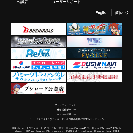
公認店
ユーザーサポート
English
简体中文
プライバシーポリシー
外部送信ポリシー
クッキーポリシー
「カードファイト!! ヴァンガード」著作物の利用に関するガイドライン
©Bushiroad ©ヴァンガードG2016／テレビ東京 ©Project Vanguard2018 ©Project Vanguard2019/Aichi
Television ©Project Vanguard if/Aichi Television ©VANGUARD overDress Character Design ©2021