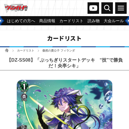
ヴァンガードch
検索
メニュー
はじめての方へ
商品情報
カードリスト
読み物
大会ルール
カードリスト
ホーム
カードリスト
傲然の貴公子 フィランダ
>
>
【DZ-SS08】「ぶっちぎりスタートデッキ “技”で勝負
だ！央亭シキ」