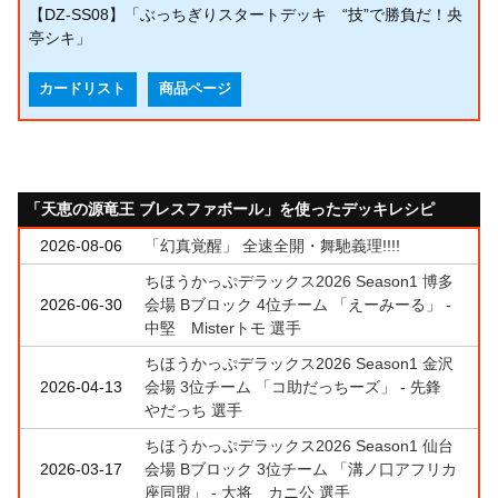
【DZ-SS08】「ぶっちぎりスタートデッキ “技”で勝負だ！央
亭シキ」
カードリスト
商品ページ
「天恵の源竜王 ブレスファボール」を使ったデッキレシピ
2026-08-06
「幻真覚醒」 全速全開・舞馳義理!!!!
ちほうかっぷデラックス2026 Season1 博多
2026-06-30
会場 Bブロック 4位チーム 「えーみーる」 -
中堅 Misterトモ 選手
ちほうかっぷデラックス2026 Season1 金沢
2026-04-13
会場 3位チーム 「コ助だっちーズ」 - 先鋒
やだっち 選手
ちほうかっぷデラックス2026 Season1 仙台
2026-03-17
会場 Bブロック 3位チーム 「溝ノ口アフリカ
座同盟」 - 大将 カニ公 選手