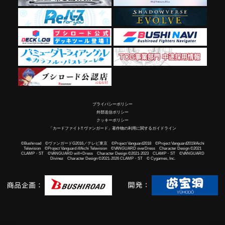
プライバシーポリシー
外部送信ポリシー
クッキーポリシー
「カードファイト!! ヴァンガード」著作物の利用に関するガイドライン
©Bushiroad ©ヴァンガードG2016／テレビ東京 ©Project Vanguard2018 ©Project Vanguard2019/Aichi
Television ©Project Vanguard if/Aichi Television ©VANGUARD overDress Character Design ©2021
CLAMP・ST ©VANGUARD will+Dress Character Design ©2021-2023 CLAMP・ST ©VANGUARD
Divinez Character Design ©2021-2026 CLAMP・ST © Cygames, Inc.