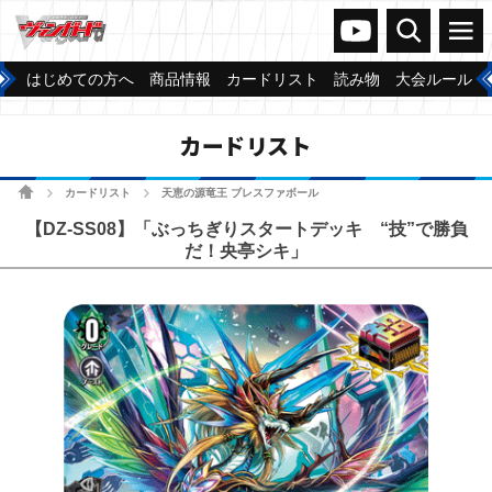
ヴァンガードch
検索
メニュー
はじめての方へ
商品情報
カードリスト
読み物
大会ルール
カードリスト
ホーム
カードリスト
天恵の源竜王 ブレスファボール
>
>
【DZ-SS08】「ぶっちぎりスタートデッキ “技”で勝負
だ！央亭シキ」