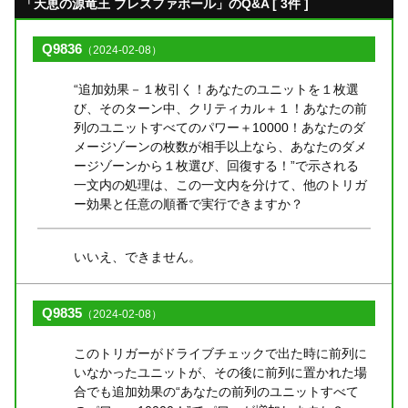
「天恵の源竜王 ブレスファボール」のQ&A [ 3件 ]
Q9836
（2024-02-08）
“追加効果－１枚引く！あなたのユニットを１枚選
び、そのターン中、クリティカル＋１！あなたの前
列のユニットすべてのパワー＋10000！あなたのダ
メージゾーンの枚数が相手以上なら、あなたのダメ
ージゾーンから１枚選び、回復する！”で示される
一文内の処理は、この一文内を分けて、他のトリガ
ー効果と任意の順番で実行できますか？
いいえ、できません。
Q9835
（2024-02-08）
このトリガーがドライブチェックで出た時に前列に
いなかったユニットが、その後に前列に置かれた場
合でも追加効果の“あなたの前列のユニットすべて