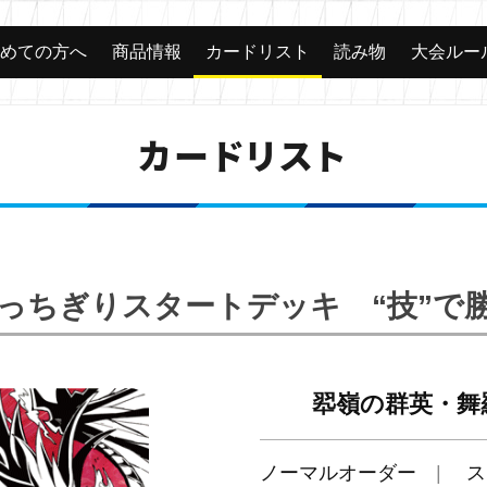
じめての方へ
商品情報
カードリスト
読み物
大会ルー
カードリスト
「ぶっちぎりスタートデッキ “技”
翆嶺の群英・舞
ノーマルオーダー
ス