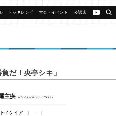
ル
デッキレシピ
大会・イベント
公認店
カード
大会
公認店舗
その他
ヴァンガードch
検索
で勝負だ！央亭シキ」
羅主疾
（ヴァイタルブレイズ・ブラスト）
トイケイア
-