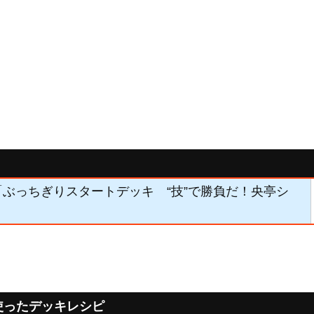
8】「ぶっちぎりスタートデッキ “技”で勝負だ！央亭シ
使ったデッキレシピ