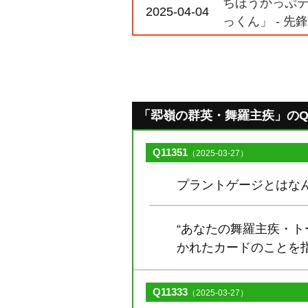
ちほうかっぷデラ
2025-04-04
っくん」 - 先
「翆嶺の群英・舞羅主疾」のQ&A 
Q11351
（2025-03-27）
プラントゲージとはな
“あなたの舞羅主疾・
かれたカードのことを
Q11333
（2025-03-27）