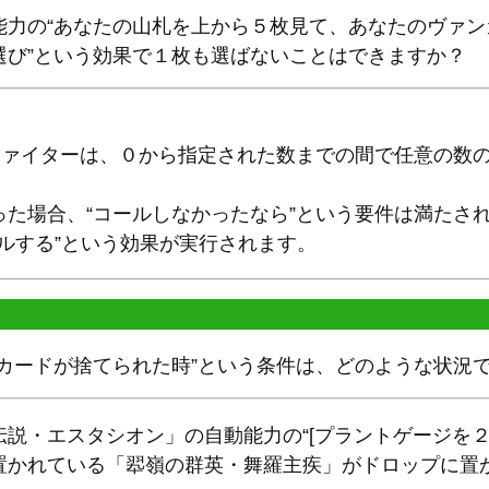
能力の“あなたの山札を上から５枚見て、あなたのヴァ
選び”という効果で１枚も選ばないことはできますか？
、ファイターは、０から指定された数までの間で任意の数
た場合、“コールしなかったなら”という要件は満たさ
ールする”という効果が実行されます。
のカードが捨てられた時”という条件は、どのような状況
説・エスタシオン」の自動能力の“[プラントゲージを２
置かれている「翆嶺の群英・舞羅主疾」がドロップに置