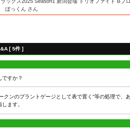
ックス2025 Season1 新潟会場 トリオファイト B
鋒 ぼっくん さん
[ 5件 ]
んですか？
トークンのプラントゲージとして表で置く”等の処理で、
指します。