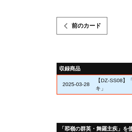
前のカード
収録商品
【DZ-SS0
2025-03-28
キ」
「翆嶺の群英・舞羅主疾」を