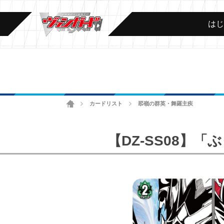
は
ホーム
カードリスト
翆嶺の群英・舞羅主疾
>
>
【DZ-SS08】