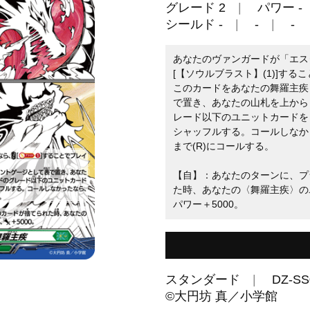
グレード 2
パワー -
シールド -
-
-
あなたのヴァンガードが「エス
[【ソウルブラスト】(1)]する
このカードをあなたの舞羅主疾
で置き、あなたの山札を上から
レード以下のユニットカードを
シャッフルする。コールしなか
まで(R)にコールする。
【自】：あなたのターンに、プ
た時、あなたの〈舞羅主疾〉の
パワー＋5000。
スタンダード
DZ-SS
©大円坊 真／小学館